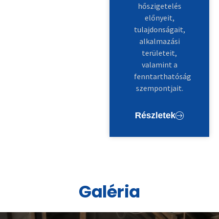
hőszigetelés
előnyeit,
tulajdonságait,
alkalmazási
területeit,
valamint a
fenntarthatóság
szempontjait.
Részletek
Galéria