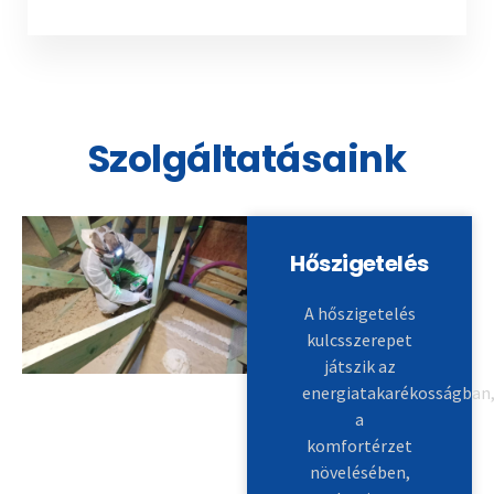
Szolgáltatásaink
Hőszigetelés
A hőszigetelés
kulcsszerepet
játszik az
energiatakarékosságban
a
komfortérzet
növelésében,