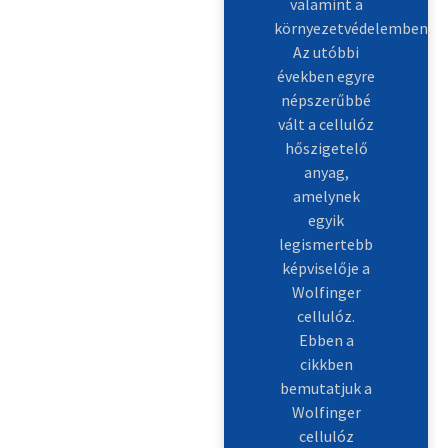
valamint a
környezetvédelemben.
Az utóbbi
években egyre
népszerűbbé
vált a cellulóz
hőszigetelő
anyag,
amelynek
egyik
legismertebb
képviselője a
Wolfinger
cellulóz.
Ebben a
cikkben
bemutatjuk a
Wolfinger
cellulóz