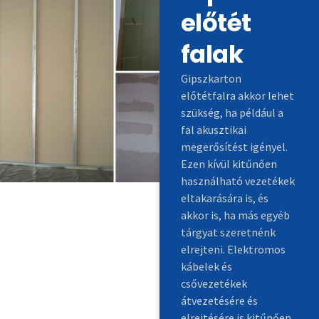
előtét
falak
Gipszkarton
előtétfalra akkor lehet
szükség, ha például a
fal akusztikai
megerősítést igényel.
Ezen kívül kitűnően
használható vezetékek
eltakarására is, és
akkor is, ha más egyéb
tárgyat szeretnénk
elrejteni. Elektromos
kábelek és
csővezetékek
átvezetésére és
elrejtésére is kitűnően