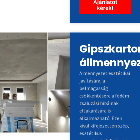
Ajánlatot
kérek!
Gipszkarto
állmennye
A mennyezet esztétikai
javítására, a
belmagasság
csökkentésére a födém
zsaluzási hibáinak
eltakarására is
alkalmazható. Ezen
kívül kifejezetten szép,
esztétikus