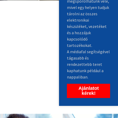
megspórolhatunk vele,
mivel egy helyen tudjuk
tárolni az összes
elektronikai
készüléket, vezetéket
és a hozzájuk
kapcsolódó
tartozékokat.
A médiafal segítségével
tágasabb és
rendezettebb teret
kaphatunk például a
nappaliban.
Ajánlatot
kérek!