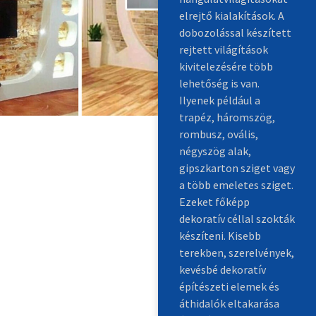
elrejtő kialakítások. A
dobozolással készített
rejtett világítások
kivitelezésére több
lehetőség is van.
Ilyenek például a
trapéz, háromszög,
rombusz, ovális,
négyszög alak,
gipszkarton sziget vagy
a több emeletes sziget.
Ezeket főképp
dekoratív céllal szokták
készíteni. Kisebb
terekben, szerelvények,
kevésbé dekoratív
építészeti elemek és
áthidalók eltakarása