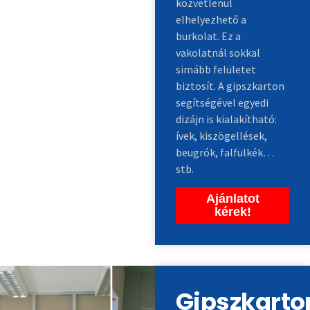
közvetlenül
elhelyezhető a
burkolat. Ez a
vakolatnál sokkal
simább felületet
biztosít. A gipszkarton
segítségével egyedi
dizájn is kialakítható:
ívek, kiszögellések,
beugrók, falfülkék…
stb.
Ajánlatot
kérek!
Gipszkarto