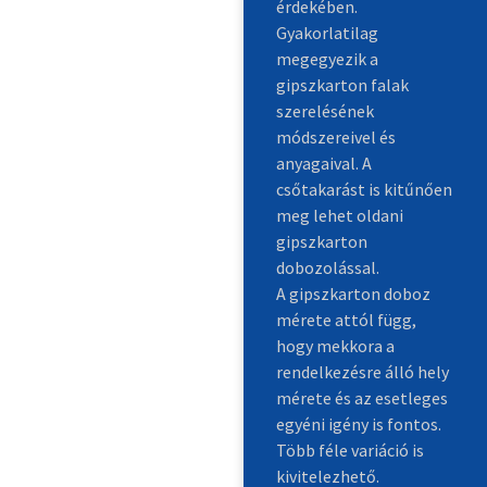
érdekében.
Gyakorlatilag
megegyezik a
gipszkarton falak
szerelésének
módszereivel és
anyagaival. A
csőtakarást is kitűnően
meg lehet oldani
gipszkarton
dobozolással.
A gipszkarton doboz
mérete attól függ,
hogy mekkora a
rendelkezésre álló hely
mérete és az esetleges
egyéni igény is fontos.
Több féle variáció is
kivitelezhető.