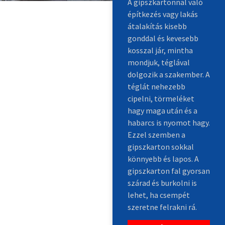
A gipszkartonnal való
építkezés vagy lakás
átalakítás kisebb
gonddal és kevesebb
kosszal jár, mintha
mondjuk, téglával
dolgozik a szakember. A
téglát nehezebb
cipelni, törmeléket
hagy maga után és a
habarcs is nyomot hagy.
Ezzel szemben a
gipszkarton sokkal
könnyebb és lapos. A
gipszkarton fal gyorsan
szárad és burkolni is
lehet, ha csempét
szeretne felrakni rá.