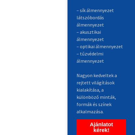
– sík álmennyezet
látszóbordás
álmennyezet
– akusztikai
álmennyezet
– optikai álmennyezet
– tűzvédelmi
álmennyezet
Nagyon kedveltek a
rejtett világítások
kialakítása, a
különböző minták,
formák és színek
alkalmazása.
Ajánlatot
kérek!