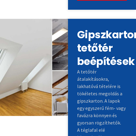
Gipszkarto
tetőtér
beépítések
A tetőtér
átalakításokra,
lakhatóvá tételére is
tökéletes megoldás a
gipszkarton. A lapok
egy egyszerű fém- vagy
favázra könnyen és
gyorsan rögzíthetők.
A téglafal elé