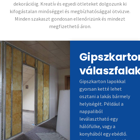
dekorációig. Kreatív és egyedi ötleteket dolgozunk ki
kifogástalan minőséggel és megbízhatósággal ötvözve.
Minden szakaszt gondosan ellenőrizünk és mindezt
megfizethető áron.
Gipszkarto
válaszfala
Gipszkarton lapokkal
gyorsan ketté lehet
osztani a lakás bármely
helyiségét. Például a
nappaliból
leválasztható egy
hálófülke, vagy a
konyhából egy ebédlő.