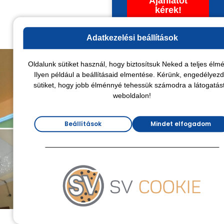
Ajánlatot
kérek!
Adatkezelési beállítások
Oldalunk sütiket használ, hogy biztosítsuk Neked a teljes élmé
Dekor,-
Ilyen például a beállításaid elmentése. Kérünk, engedélyezd
sütiket, hogy jobb élménnyé tehessük számodra a látogatás
és dizájn
weboldalon!
elemek
Beállítások
Mindet elfogadom
készítése
gipszkarto
– boltívek
– lépcsőzetes
állmennyezetek
– rejtett világítások