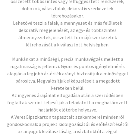
összetett többszintes vagy felfüggesztett rendszerek,
dobozok, válaszfalak, dekoratív szerkezetek
létrehozásakor.
Lehetővé teszi a falak, a mennyezet és más felületek
dekoratív megjelenését, az egy- és többszintes
álmennyezetek, összetett formájú szerkezetek
létrehozását a kiválasztott helyiségben.
Munkánkat a minőségi, precíz munkavégzés mellett a
rugalmasság is jellemzi. Gyors és pontos igényfelmérés
alapján a legjobb ár-érték arányt biztosítjuk a minőséggel
párosítva. Megvalósítjuk elképzeléseit a megadott
kereteken belül.
Az ingyenes árajánlat elfogadása után a szerződésben
foglaltak szerint teljesítjük a feladatott a meghatározott
határidőt előtérbe helyezve.
A VeresGipszkarton tapasztalt szakemberei mindenről
gondoskodnak: a projekt kidolgozásától és előkészítésétől
az anyagok kiválasztásáig, a vázlatoktól a végső