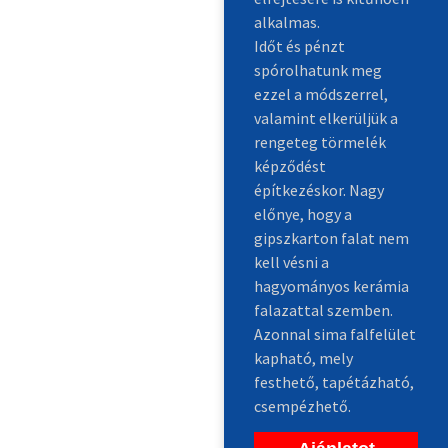
alkalmas.
Időt és pénzt
spórolhatunk meg
ezzel a módszerrel,
valamint elkerüljük a
rengeteg törmelék
képződést
építkezéskor. Nagy
előnye, hogy a
gipszkarton falat nem
kell vésni a
hagyományos kerámia
falazattal szemben.
Azonnal sima falfelület
kapható, mely
festhető, tapétázható,
csempézhető.