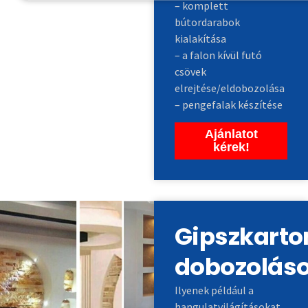
– komplett
bútordarabok
kialakítása
– a falon kívül futó
csövek
elrejtése/eldobozolása
– pengefalak készítése
Ajánlatot
kérek!
Gipszkarto
dobozolás
Ilyenek például a
hangulatvilágításokat