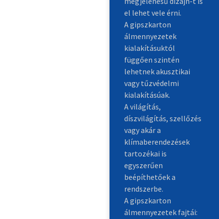
megjelenésű dizájn-t is
el lehet vele érni.
A gipszkarton
álmennyezetek
kialakításuktól
függően szintén
lehetnek akusztikai
vagy tűzvédelmi
kialakításúak.
A világítás,
díszvilágítás, szellőzés
vagy akár a
klímaberendezések
tartozékai is
egyszerűen
beépíthetőek a
rendszerbe.
A gipszkarton
álmennyezetek fajtái: