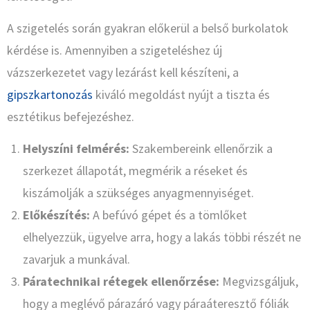
A szigetelés során gyakran előkerül a belső burkolatok
kérdése is. Amennyiben a szigeteléshez új
vázszerkezetet vagy lezárást kell készíteni, a
gipszkartonozás
kiváló megoldást nyújt a tiszta és
esztétikus befejezéshez.
Helyszíni felmérés:
Szakembereink ellenőrzik a
szerkezet állapotát, megmérik a réseket és
kiszámolják a szükséges anyagmennyiséget.
Előkészítés:
A befúvó gépet és a tömlőket
elhelyezzük, ügyelve arra, hogy a lakás többi részét ne
zavarjuk a munkával.
Páratechnikai rétegek ellenőrzése:
Megvizsgáljuk,
hogy a meglévő párazáró vagy páraáteresztő fóliák