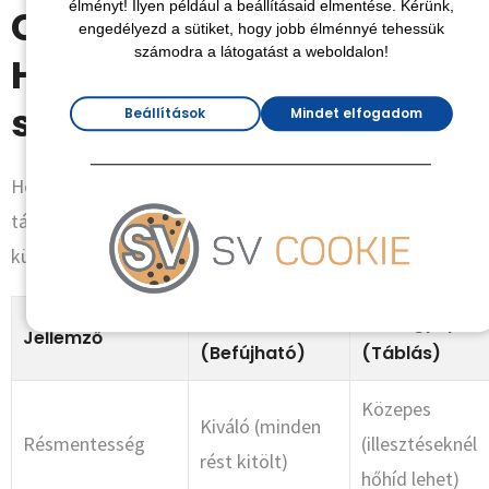
élményt! Ilyen például a beállításaid elmentése. Kérünk,
Cellulóz vs.
engedélyezd a sütiket, hogy jobb élménnyé tehessük
számodra a látogatást a weboldalon!
Hagyományos szálas
szigetelések
Beállítások
Mindet elfogadom
Hogy könnyebb legyen a döntés, összeállítottunk egy
táblázatot, amely megmutatja a legfontosabb
különbségeket a 2025-ös piaci sztenderdek alapján.
Cellulóz
Kőzetgyapot
Jellemző
(Befújható)
(Táblás)
Közepes
Kiváló (minden
Résmentesség
(illesztéseknél
rést kitölt)
hőhíd lehet)