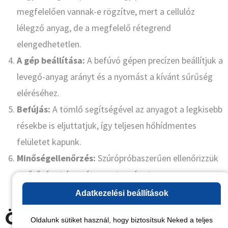
megfelelően vannak-e rögzítve, mert a cellulóz
lélegző anyag, de a megfelelő rétegrend
elengedhetetlen.
A gép beállítása:
A befúvó gépen precízen beállítjuk a
levegő-anyag arányt és a nyomást a kívánt sűrűség
eléréséhez.
Befújás:
A tömlő segítségével az anyagot a legkisebb
résekbe is eljuttatjuk, így teljesen hőhídmentes
felületet kapunk.
Minőségellenőrzés:
Szúrópróbaszerűen ellenőrizzük
a sűrűséget és a rétegvastagságot a
tervdokumentációnak megfelelően.
Adatkezelési beállítások
Összehasonlítás:
Oldalunk sütiket használ, hogy biztosítsuk Neked a teljes