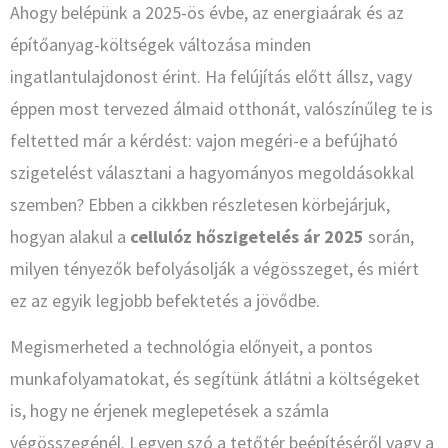
Ahogy belépünk a 2025-ös évbe, az energiaárak és az
építőanyag-költségek változása minden
ingatlantulajdonost érint. Ha felújítás előtt állsz, vagy
éppen most tervezed álmaid otthonát, valószínűleg te is
feltetted már a kérdést: vajon megéri-e a befújható
szigetelést választani a hagyományos megoldásokkal
szemben? Ebben a cikkben részletesen körbejárjuk,
hogyan alakul a
cellulóz hőszigetelés ár 2025
során,
milyen tényezők befolyásolják a végösszeget, és miért
ez az egyik legjobb befektetés a jövődbe.
Megismerheted a technológia előnyeit, a pontos
munkafolyamatokat, és segítünk átlátni a költségeket
is, hogy ne érjenek meglepetések a számla
végösszegénél. Legyen szó a tetőtér beépítéséről vagy a