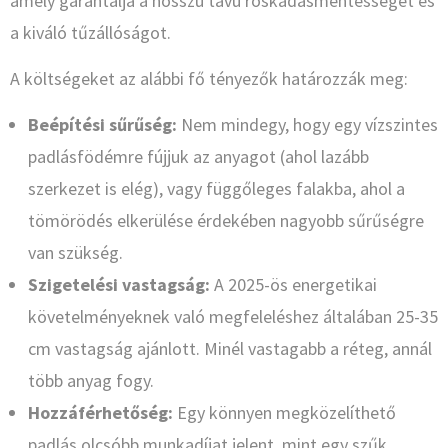
amely garantálja a hosszú távú roskadásmentességet és
a kiváló tűzállóságot.
A költségeket az alábbi fő tényezők határozzák meg:
Beépítési sűrűség:
Nem mindegy, hogy egy vízszintes
padlásfödémre fújjuk az anyagot (ahol lazább
szerkezet is elég), vagy függőleges falakba, ahol a
tömörödés elkerülése érdekében nagyobb sűrűségre
van szükség.
Szigetelési vastagság:
A 2025-ös energetikai
követelményeknek való megfeleléshez általában 25-35
cm vastagság ajánlott. Minél vastagabb a réteg, annál
több anyag fogy.
Hozzáférhetőség:
Egy könnyen megközelíthető
padlás olcsóbb munkadíjat jelent, mint egy szűk,