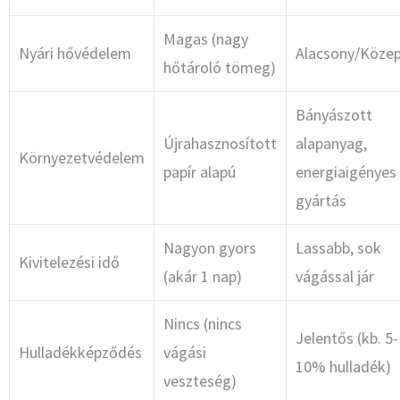
Magas (nagy
Nyári hővédelem
Alacsony/Köze
hőtároló tömeg)
Bányászott
Újrahasznosított
alapanyag,
Környezetvédelem
papír alapú
energiaigényes
gyártás
Nagyon gyors
Lassabb, sok
Kivitelezési idő
(akár 1 nap)
vágással jár
Nincs (nincs
Jelentős (kb. 5-
Hulladékképződés
vágási
10% hulladék)
veszteség)