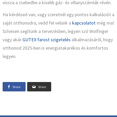
vissza a zsebedbe a kisebb gáz- és villanyszámlák révén.
Ha kérdésed van, vagy szeretnél egy pontos kalkulációt a
saját otthonodra, vedd fel velünk a
kapcsolatot
még ma!
Szívesen segítünk a tervezésben, legyen szó Wolfinger
vagy akár
GUTEX farost szigetelés
alkalmazásáról, hogy
otthonod 2025-ben is energiatakarékos és komfortos
legyen.
Share
Share