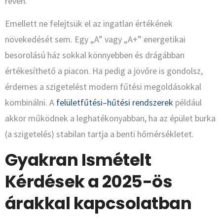
révén.
Emellett ne felejtsük el az ingatlan értékének
növekedését sem. Egy „A” vagy „A+” energetikai
besorolású ház sokkal könnyebben és drágábban
értékesíthető a piacon. Ha pedig a jövőre is gondolsz,
érdemes a szigetelést modern fűtési megoldásokkal
kombinálni. A
felületfűtési–hűtési rendszerek
például
akkor működnek a leghatékonyabban, ha az épület burka
(a szigetelés) stabilan tartja a benti hőmérsékletet.
Gyakran Ismételt
Kérdések a 2025-ös
árakkal kapcsolatban