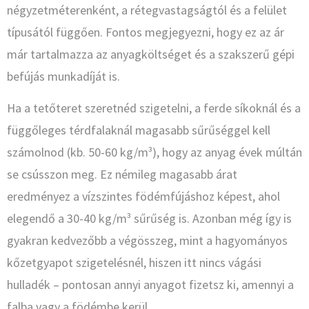
négyzetméterenként, a rétegvastagságtól és a felület
típusától függően. Fontos megjegyezni, hogy ez az ár
már tartalmazza az anyagköltséget és a szakszerű gépi
befújás munkadíját is.
Ha a tetőteret szeretnéd szigetelni, a ferde síkoknál és a
függőleges térdfalaknál magasabb sűrűséggel kell
számolnod (kb. 50-60 kg/m³), hogy az anyag évek múltán
se csússzon meg. Ez némileg magasabb árat
eredményez a vízszintes födémfújáshoz képest, ahol
elegendő a 30-40 kg/m³ sűrűség is. Azonban még így is
gyakran kedvezőbb a végösszeg, mint a hagyományos
kőzetgyapot szigetelésnél, hiszen itt nincs vágási
hulladék – pontosan annyi anyagot fizetsz ki, amennyi a
falba vagy a födémbe kerül.