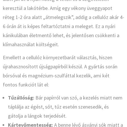
keresztül a lakótérbe. Amíg egy vékony üveggyapot
réteg 1-2 óra alatt „átmelegszik”, addig a cellulóz akár 4-
6 órán át is képes feltartóztatni a meleget. Ez a nyári
kánikulában életmentő lehet, és jelentősen csökkenti a
klímahasználat költségeit.
Emellett a cellulóz környezetbarát választás, hiszen
újrahasznosított újságpapírból készül. A gyártás során
bórsóval és magnézium-szulfáttal kezelik, ami két
fontos funkciót lát el:
Tűzállóság:
Bár papírról van szó, a kezelés miatt nem
táplálja az égést, sőt, tűz esetén szenesedik, és
gátolja a lángok terjedését.
Kártevőmentesség:
A benne lévő ásványi sók miatt a