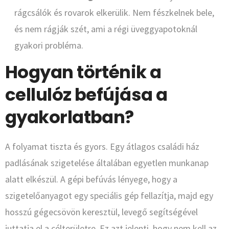
rágcsálók és rovarok elkerülik. Nem fészkelnek bele,
és nem rágják szét, ami a régi üveggyapotoknál
gyakori probléma.
Hogyan történik a
cellulóz befújása a
gyakorlatban?
A folyamat tiszta és gyors. Egy átlagos családi ház
padlásának szigetelése általában egyetlen munkanap
alatt elkészül. A gépi befúvás lényege, hogy a
szigetelőanyagot egy speciális gép fellazítja, majd egy
hosszú gégecsövön keresztül, levegő segítségével
juttatja el a célterületre. Ez azt jelenti, hogy nem kell az