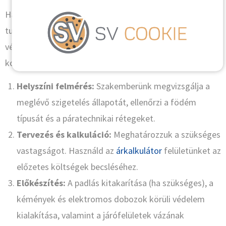
Ha eldöntötted, hogy belevágsz a felújításba, érdemes
tudni, mi vár rád. A folyamat logikus és átlátható, a
végeredmény pedig azonnal érezhető lesz a
komfortérzeteden.
Helyszíni felmérés:
Szakemberünk megvizsgálja a
meglévő szigetelés állapotát, ellenőrzi a födém
típusát és a páratechnikai rétegeket.
Tervezés és kalkuláció:
Meghatározzuk a szükséges
vastagságot. Használd az
árkalkulátor
felületünket az
előzetes költségek becsléséhez.
Előkészítés:
A padlás kitakarítása (ha szükséges), a
kémények és elektromos dobozok körüli védelem
kialakítása, valamint a járófelületek vázának