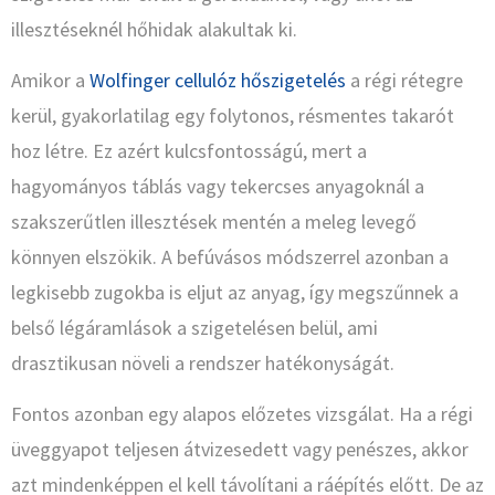
illesztéseknél hőhidak alakultak ki.
Amikor a
Wolfinger cellulóz hőszigetelés
a régi rétegre
kerül, gyakorlatilag egy folytonos, résmentes takarót
hoz létre. Ez azért kulcsfontosságú, mert a
hagyományos táblás vagy tekercses anyagoknál a
szakszerűtlen illesztések mentén a meleg levegő
könnyen elszökik. A befúvásos módszerrel azonban a
legkisebb zugokba is eljut az anyag, így megszűnnek a
belső légáramlások a szigetelésen belül, ami
drasztikusan növeli a rendszer hatékonyságát.
Fontos azonban egy alapos előzetes vizsgálat. Ha a régi
üveggyapot teljesen átvizesedett vagy penészes, akkor
azt mindenképpen el kell távolítani a ráépítés előtt. De az