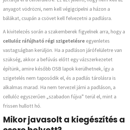
anyagot vödrözni, nem kell végigcipelni a házon a
bálákat, csupán a csövet kell felvezetni a padlásra.
A kivitelezés során a szakemberek figyelnek arra, hogy a
cellulóz ráfújható régi szigetelésre
egyenletes
vastagságban kerüljön. Ha a padláson járófelületre van
szükség, akkor a befúvás előtt egy vázszerkezetet
építünk, amire később OSB lapok kerülhetnek, így a
szigetelés nem taposódik el, és a padlás tárolásra is
alkalmas marad. Ha nem tervezel járni a padláson, a
cellulóz egyszerűen „szabadon fújva” terül el, mint a
frissen hullott hó.
Mikor javasolt a kiegészítés a