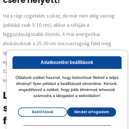
csere helyett?
Ha a régi szigetelés száraz, de már nem elég vastag
(például csak 5-10 cm), akkor a ráfújás a
leggazdaságosabb döntés. A mai energetikai
elvárásoknak a 25-30 cm összvastagság felel meg
igazán. Ha ráteszünk a meglévőre még 20 cm cellulózt,
egy modern, kiváló értékekkel bíró rétegrendet kapunk.
Adatkezelési beállítások
Ezzel a módszerrel megspórolod a bontási díjat, a
Oldalunk sütiket használ, hogy biztosítsuk Neked a teljes
konténer bérlését és a felesleges fizikai munkát.
élményt! Ilyen például a beállításaid elmentése. Kérünk,
engedélyezd a sütiket, hogy jobb élménnyé tehessük
Lépésről lépésre: A
számodra a látogatást a weboldalon!
szigetelés felújításának
Beállítások
Mindet elfogadom
folyamata