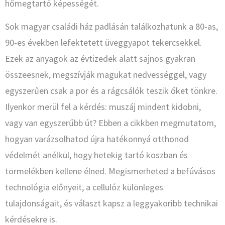
hőmegtartó képességét.
Sok magyar családi ház padlásán találkozhatunk a 80-as,
90-es években lefektetett üveggyapot tekercsekkel.
Ezek az anyagok az évtizedek alatt sajnos gyakran
összeesnek, megszívják magukat nedvességgel, vagy
egyszerűen csak a por és a rágcsálók teszik őket tönkre.
Ilyenkor merül fel a kérdés: muszáj mindent kidobni,
vagy van egyszerűbb út? Ebben a cikkben megmutatom,
hogyan varázsolhatod újra hatékonnyá otthonod
védelmét anélkül, hogy hetekig tartó koszban és
törmelékben kellene élned. Megismerheted a befúvásos
technológia előnyeit, a cellulóz különleges
tulajdonságait, és választ kapsz a leggyakoribb technikai
kérdésekre is.