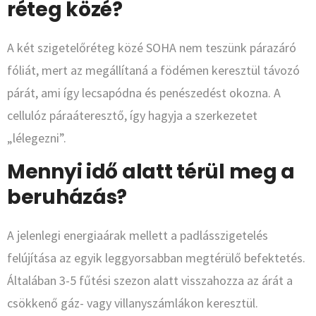
réteg közé?
A két szigetelőréteg közé SOHA nem teszünk párazáró
fóliát, mert az megállítaná a födémen keresztül távozó
párát, ami így lecsapódna és penészedést okozna. A
cellulóz páraáteresztő, így hagyja a szerkezetet
„lélegezni”.
Mennyi idő alatt térül meg a
beruházás?
A jelenlegi energiaárak mellett a padlásszigetelés
felújítása az egyik leggyorsabban megtérülő befektetés.
Általában 3-5 fűtési szezon alatt visszahozza az árát a
csökkenő gáz- vagy villanyszámlákon keresztül.