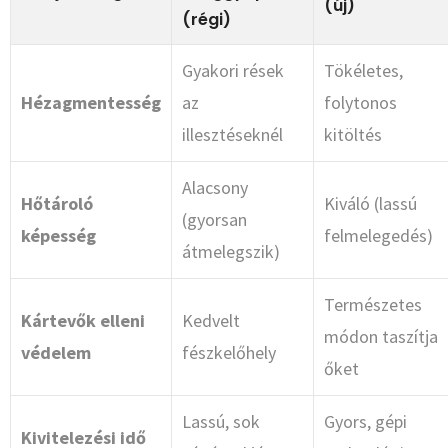
(új)
(régi)
Gyakori rések
Tökéletes,
Hézagmentesség
az
folytonos
illesztéseknél
kitöltés
Alacsony
Hőtároló
Kiváló (lassú
(gyorsan
képesség
felmelegedés)
átmelegszik)
Természetes
Kártevők elleni
Kedvelt
módon taszítja
védelem
fészkelőhely
őket
Lassú, sok
Gyors, gépi
Kivitelezési idő