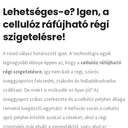
Lehetséges-e? Igen, a
cellulóz ráfújható régi
szigetelésre!
A rövid válasz határozott igen. A technológia egyik
legnagyobb előnye éppen az, hogy a
cellulóz ráfújható
régi szigetelésre
, így nem kell a régi, szúrós
üveggyapotot felszedni, zsákolni és hulladékudvarba
szállítani. De miért is működik ez ilyen jól? Az
üveggyapot szálas szerkezete és a cellulóz pelyhes állaga
remekül kiegészíti egymást. A befúvás során a cellulóz
apró pelyhei kitöltik azokat a réseket, ahol a régi
szigetelés már elvált a gerendáktól, vagy ahol az