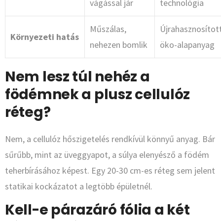
vágással jár
technológia
Műszálas,
Újrahasznosított
Környezeti hatás
nehezen bomlik
öko-alapanyag
Nem lesz túl nehéz a
födémnek a plusz cellulóz
réteg?
Nem, a cellulóz hőszigetelés rendkívül könnyű anyag. Bár
sűrűbb, mint az üveggyapot, a súlya elenyésző a födém
teherbírásához képest. Egy 20-30 cm-es réteg sem jelent
statikai kockázatot a legtöbb épületnél.
Kell-e párazáró fólia a két