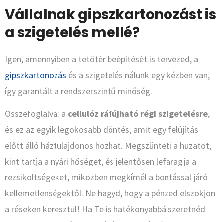
Vállalnak gipszkartonozást is
a szigetelés mellé?
Igen, amennyiben a tetőtér beépítését is tervezed, a
gipszkartonozás
és a szigetelés nálunk egy kézben van,
így garantált a rendszerszintű minőség.
Összefoglalva: a
cellulóz ráfújható régi szigetelésre
,
és ez az egyik legokosabb döntés, amit egy felújítás
előtt álló háztulajdonos hozhat. Megszünteti a huzatot,
kint tartja a nyári hőséget, és jelentősen lefaragja a
rezsiköltségeket, miközben megkímél a bontással járó
kellemetlenségektől. Ne hagyd, hogy a pénzed elszökjön
a réseken keresztül! Ha Te is hatékonyabbá szeretnéd