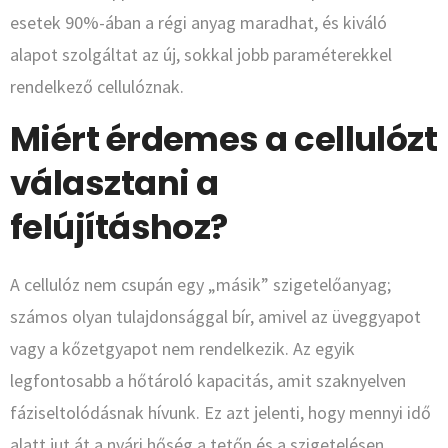
esetek 90%-ában a régi anyag maradhat, és kiváló
alapot szolgáltat az új, sokkal jobb paraméterekkel
rendelkező cellulóznak.
Miért érdemes a cellulózt
választani a
felújításhoz?
A cellulóz nem csupán egy „másik” szigetelőanyag;
számos olyan tulajdonsággal bír, amivel az üveggyapot
vagy a kőzetgyapot nem rendelkezik. Az egyik
legfontosabb a hőtároló kapacitás, amit szaknyelven
fáziseltolódásnak hívunk. Ez azt jelenti, hogy mennyi idő
alatt jut át a nyári hőség a tetőn és a szigetelésen