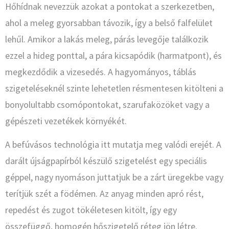
Hőhídnak nevezzük azokat a pontokat a szerkezetben,
ahol a meleg gyorsabban távozik, így a belső falfelület
lehűl. Amikor a lakás meleg, párás levegője találkozik
ezzel a hideg ponttal, a pára kicsapódik (harmatpont), és
megkezdődik a vizesedés. A hagyományos, táblás
szigeteléseknél szinte lehetetlen résmentesen kitölteni a
bonyolultabb csomópontokat, szarufaközöket vagy a
gépészeti vezetékek környékét.
A befúvásos technológia itt mutatja meg valódi erejét. A
darált újságpapírból készülő szigetelést egy speciális
géppel, nagy nyomáson juttatjuk be a zárt üregekbe vagy
terítjük szét a födémen. Az anyag minden apró rést,
repedést és zugot tökéletesen kitölt, így egy
összefüggő, homogén hőszigetelő réteg jön létre.