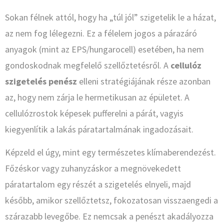
Sokan félnek attól, hogy ha „túl jól” szigetelik le a házat,
az nem fog lélegezni. Ez a félelem jogos a párazáró
anyagok (mint az EPS/hungarocell) esetében, ha nem
gondoskodnak megfelelő szellőztetésről. A
cellulóz
szigetelés penész
elleni stratégiájának része azonban
az, hogy nem zárja le hermetikusan az épületet. A
cellulózrostok képesek pufferelni a párát, vagyis
kiegyenlítik a lakás páratartalmának ingadozásait.
Képzeld el úgy, mint egy természetes klímaberendezést.
Főzéskor vagy zuhanyzáskor a megnövekedett
páratartalom egy részét a szigetelés elnyeli, majd
később, amikor szellőztetsz, fokozatosan visszaengedi a
szárazabb levegőbe. Ez nemcsak a penészt akadályozza