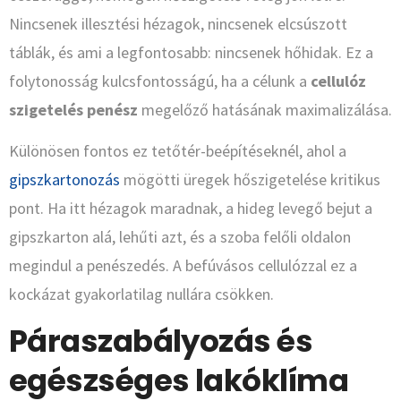
Nincsenek illesztési hézagok, nincsenek elcsúszott
táblák, és ami a legfontosabb: nincsenek hőhidak. Ez a
folytonosság kulcsfontosságú, ha a célunk a
cellulóz
szigetelés penész
megelőző hatásának maximalizálása.
Különösen fontos ez tetőtér-beépítéseknél, ahol a
gipszkartonozás
mögötti üregek hőszigetelése kritikus
pont. Ha itt hézagok maradnak, a hideg levegő bejut a
gipszkarton alá, lehűti azt, és a szoba felőli oldalon
megindul a penészedés. A befúvásos cellulózzal ez a
kockázat gyakorlatilag nullára csökken.
Páraszabályozás és
egészséges lakóklíma