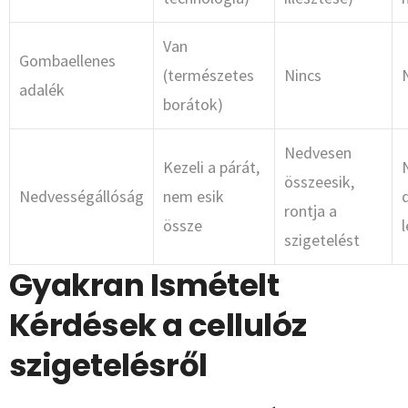
Van
Gombaellenes
(természetes
Nincs
adalék
borátok)
Nedvesen
Kezeli a párát,
összeesik,
Nedvességállóság
nem esik
rontja a
össze
szigetelést
Gyakran Ismételt
Kérdések a cellulóz
szigetelésről