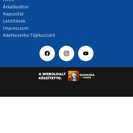
Árkalkulátor
Kapcsolat
Letöltések
Impresszum
Adatkezelési Tájékoztató