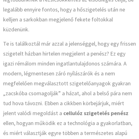
legalább ennyire fontos, hogy a hőszigetelés után ne
kelljen a sarkokban megjelenő fekete foltokkal
küzdenünk.
Te is találkoztál már azzal a jelenséggel, hogy egy frissen
szigetelt házban hirtelen megjelent a penész? Ez egy
igazi rémálom minden ingatlantulajdonos számára. A
modern, légmentesen záró nyílászárók és a nem
megfelelően megválasztott szigetelőanyagok gyakran
„zacskóba csomagolják” a házat, ahol a belső pára nem
tud hova távozni. Ebben a cikkben körbejárjuk, miért
jelent valódi megoldást a
cellulóz szigetelés penész
ellen, hogyan működik ez a technológia a gyakorlatban,
és miért választják egyre többen a természetes alapú