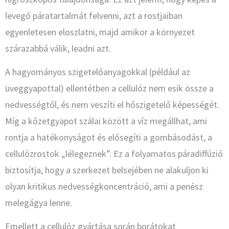
levegő páratartalmát felvenni, azt a rostjaiban
egyenletesen eloszlatni, majd amikor a környezet
szárazabbá válik, leadni azt.
A hagyományos szigetelőanyagokkal (például az
üveggyapottal) ellentétben a cellulóz nem esik össze a
nedvességtől, és nem veszíti el hőszigetelő képességét.
Míg a kőzetgyapot szálai között a víz megállhat, ami
rontja a hatékonyságot és elősegíti a gombásodást, a
cellulózrostok „lélegeznek”. Ez a folyamatos páradiffúzió
biztosítja, hogy a szerkezet belsejében ne alakuljon ki
olyan kritikus nedvességkoncentráció, ami a penész
melegágya lenne.
Emellett a cellulóz gyártása során borátokat