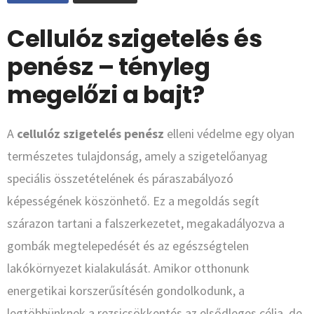
Cellulóz szigetelés és
penész – tényleg
megelőzi a bajt?
A
cellulóz szigetelés penész
elleni védelme egy olyan
természetes tulajdonság, amely a szigetelőanyag
speciális összetételének és páraszabályozó
képességének köszönhető. Ez a megoldás segít
szárazon tartani a falszerkezetet, megakadályozva a
gombák megtelepedését és az egészségtelen
lakókörnyezet kialakulását. Amikor otthonunk
energetikai korszerűsítésén gondolkodunk, a
legtöbbünknek a rezsicsökkentés az elsődleges célja, de