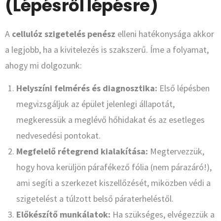
(Lépésről lépésre)
A
cellulóz szigetelés penész
elleni hatékonysága akkor
a legjobb, ha a kivitelezés is szakszerű. Íme a folyamat,
ahogy mi dolgozunk:
Helyszíni felmérés és diagnosztika:
Első lépésben
megvizsgáljuk az épület jelenlegi állapotát,
megkeressük a meglévő hőhidakat és az esetleges
nedvesedési pontokat.
Megfelelő rétegrend kialakítása:
Megtervezzük,
hogy hova kerüljön párafékező fólia (nem párazáró!),
ami segíti a szerkezet kiszellőzését, miközben védi a
szigetelést a túlzott belső páraterheléstől.
Előkészítő munkálatok:
Ha szükséges, elvégezzük a