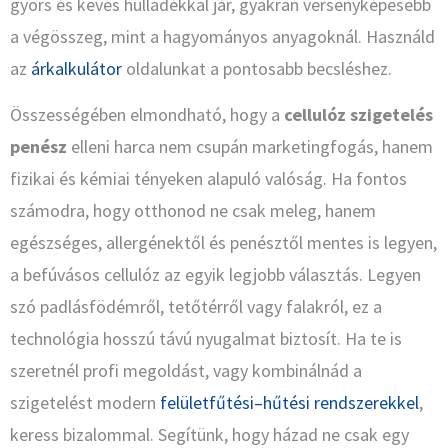
gyors és kevés hulladékkal jár, gyakran versenyképesebb
a végösszeg, mint a hagyományos anyagoknál. Használd
az
árkalkulátor
oldalunkat a pontosabb becsléshez.
Összességében elmondható, hogy a
cellulóz szigetelés
penész
elleni harca nem csupán marketingfogás, hanem
fizikai és kémiai tényeken alapuló valóság. Ha fontos
számodra, hogy otthonod ne csak meleg, hanem
egészséges, allergénektől és penésztől mentes is legyen,
a befúvásos cellulóz az egyik legjobb választás. Legyen
szó padlásfödémről, tetőtérről vagy falakról, ez a
technológia hosszú távú nyugalmat biztosít. Ha te is
szeretnél profi megoldást, vagy kombinálnád a
szigetelést modern
felületfűtési–hűtési rendszerekkel
,
keress bizalommal. Segítünk, hogy házad ne csak egy