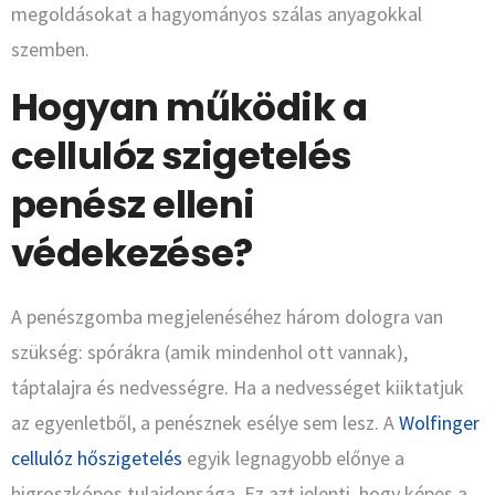
megoldásokat a hagyományos szálas anyagokkal
szemben.
Hogyan működik a
cellulóz szigetelés
penész elleni
védekezése?
A penészgomba megjelenéséhez három dologra van
szükség: spórákra (amik mindenhol ott vannak),
táptalajra és nedvességre. Ha a nedvességet kiiktatjuk
az egyenletből, a penésznek esélye sem lesz. A
Wolfinger
cellulóz hőszigetelés
egyik legnagyobb előnye a
higroszkópos tulajdonsága. Ez azt jelenti, hogy képes a