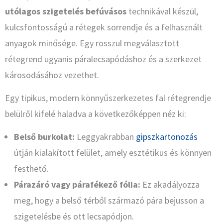
utólagos szigetelés befúvásos
technikával készül,
kulcsfontosságú a rétegek sorrendje és a felhasznált
anyagok minősége. Egy rosszul megválasztott
rétegrend ugyanis páralecsapódáshoz és a szerkezet
károsodásához vezethet.
Egy tipikus, modern könnyűszerkezetes fal rétegrendje
belülről kifelé haladva a következőképpen néz ki:
Belső burkolat:
Leggyakrabban
gipszkartonozás
útján kialakított felület, amely esztétikus és könnyen
festhető.
Párazáró vagy párafékező fólia:
Ez akadályozza
meg, hogy a belső térből származó pára bejusson a
szigetelésbe és ott lecsapódjon.