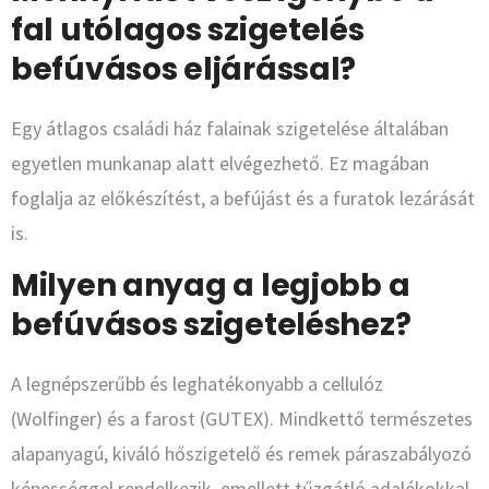
fal utólagos szigetelés
befúvásos eljárással?
Egy átlagos családi ház falainak szigetelése általában
egyetlen munkanap alatt elvégezhető. Ez magában
foglalja az előkészítést, a befújást és a furatok lezárását
is.
Milyen anyag a legjobb a
befúvásos szigeteléshez?
A legnépszerűbb és leghatékonyabb a cellulóz
(Wolfinger) és a farost (GUTEX). Mindkettő természetes
alapanyagú, kiváló hőszigetelő és remek páraszabályozó
képességgel rendelkezik, emellett tűzgátló adalékokkal