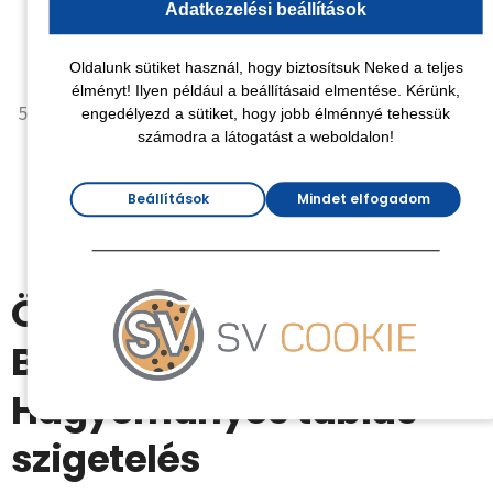
cellulózt vagy farostot. A technikus folyamatosan
Adatkezelési beállítások
figyeli a nyomásértékeket, hogy garantálja az előírt
Oldalunk sütiket használ, hogy biztosítsuk Neked a teljes
sűrűséget, ami megakadályozza a későbbi roskadást.
élményt! Ilyen például a beállításaid elmentése. Kérünk,
Zárd le a nyílásokat és állítsd helyre a felületet:
A
engedélyezd a sütiket, hogy jobb élménnyé tehessük
számodra a látogatást a weboldalon!
befújás végeztével a furatokat speciális dugókkal
vagy gipsszel lezárjuk, majd a fal felületét simára
Beállítások
Mindet elfogadom
gletteljük, így a munka nyomai szinte teljesen
eltűnnek.
Összehasonlítás:
Befúvásos módszer vs.
Hagyományos táblás
szigetelés