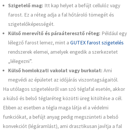
Szigetelő mag:
Itt kap helyet a befújt cellulóz vagy
farost. Ez a réteg adja a fal hőtároló tömegét és
szigetelőképességét.
Külső merevítő és páraáteresztő réteg:
Például egy
lélegző farost lemez, mint a
GUTEX farost szigetelés
rendszerek elemei, amelyek engedik a szerkezetet
„lélegezni”.
Külső homlokzati vakolat vagy burkolat:
Ami
megvédi az épületet az időjárás viszontagságaitól.
Ha utólagos szigetelésről van szó téglafal esetén, akkor
a külső és belső téglaréteg közötti üreg kitöltése a cél.
Ebben az esetben a tégla maga látja el a védelmi
funkciókat, a befújt anyag pedig megszünteti a belső
konvekciót (légáramlást), ami drasztikusan javítja a fal