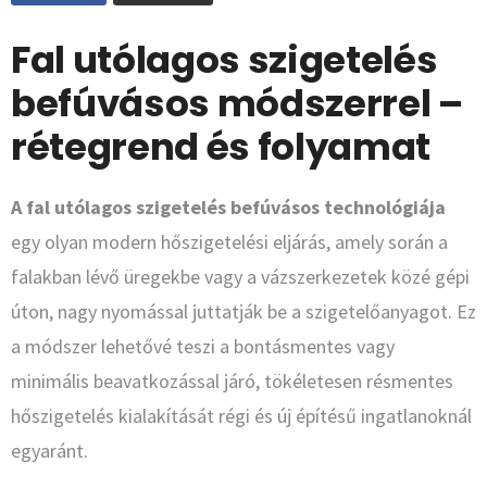
Fal utólagos szigetelés
befúvásos módszerrel –
rétegrend és folyamat
A fal utólagos szigetelés befúvásos technológiája
egy olyan modern hőszigetelési eljárás, amely során a
falakban lévő üregekbe vagy a vázszerkezetek közé gépi
úton, nagy nyomással juttatják be a szigetelőanyagot. Ez
a módszer lehetővé teszi a bontásmentes vagy
minimális beavatkozással járó, tökéletesen résmentes
hőszigetelés kialakítását régi és új építésű ingatlanoknál
egyaránt.