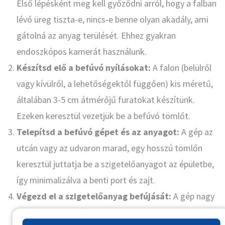
Első lépésként meg kell győződni arról, hogy a falban
lévő üreg tiszta-e, nincs-e benne olyan akadály, ami
gátolná az anyag terülését. Ehhez gyakran
endoszkópos kamerát használunk.
Készítsd elő a befúvó nyílásokat:
A falon (belülről
vagy kívülről, a lehetőségektől függően) kis méretű,
általában 3-5 cm átmérőjű furatokat készítünk.
Ezeken keresztül vezetjük be a befúvó tömlőt.
Telepítsd a befúvó gépet és az anyagot:
A gép az
utcán vagy az udvaron marad, egy hosszú tömlőn
keresztül juttatja be a szigetelőanyagot az épületbe,
így minimalizálva a benti port és zajt.
Végezd el a szigetelőanyag befújását:
A gép nagy
nyomással, fellazított állapotban juttatja be a