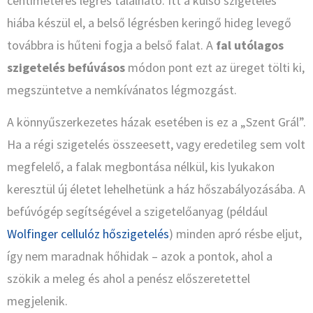
centiméteres légrés található. Itt a külső szigetelés
hiába készül el, a belső légrésben keringő hideg levegő
továbbra is hűteni fogja a belső falat. A
fal utólagos
szigetelés befúvásos
módon pont ezt az üreget tölti ki,
megszüntetve a nemkívánatos légmozgást.
A könnyűszerkezetes házak esetében is ez a „Szent Grál”.
Ha a régi szigetelés összeesett, vagy eredetileg sem volt
megfelelő, a falak megbontása nélkül, kis lyukakon
keresztül új életet lehelhetünk a ház hőszabályozásába. A
befúvógép segítségével a szigetelőanyag (például
Wolfinger cellulóz hőszigetelés
) minden apró résbe eljut,
így nem maradnak hőhidak – azok a pontok, ahol a
szökik a meleg és ahol a penész előszeretettel
megjelenik.