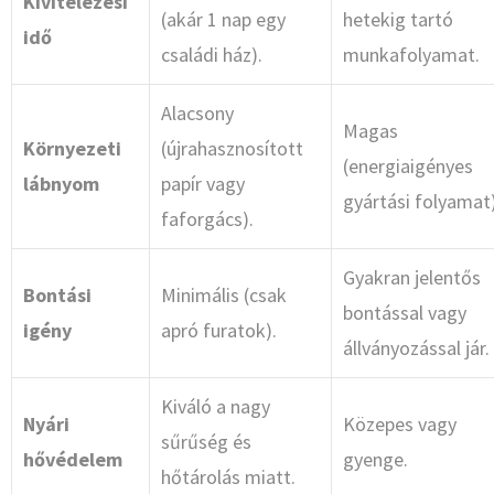
Kivitelezési
(akár 1 nap egy
hetekig tartó
idő
családi ház).
munkafolyamat.
Alacsony
Magas
Környezeti
(újrahasznosított
(energiaigényes
lábnyom
papír vagy
gyártási folyamat)
faforgács).
Gyakran jelentős
Bontási
Minimális (csak
bontással vagy
igény
apró furatok).
állványozással jár.
Kiváló a nagy
Nyári
Közepes vagy
sűrűség és
hővédelem
gyenge.
hőtárolás miatt.