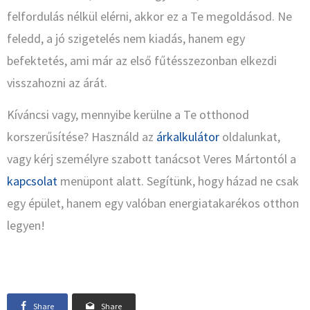
felfordulás nélkül elérni, akkor ez a Te megoldásod. Ne
feledd, a jó szigetelés nem kiadás, hanem egy
befektetés, ami már az első fűtésszezonban elkezdi
visszahozni az árát.
Kíváncsi vagy, mennyibe kerülne a Te otthonod
korszerűsítése? Használd az
árkalkulátor
oldalunkat,
vagy kérj személyre szabott tanácsot Veres Mártontól a
kapcsolat
menüpont alatt. Segítünk, hogy házad ne csak
egy épület, hanem egy valóban energiatakarékos otthon
legyen!
Share
Share