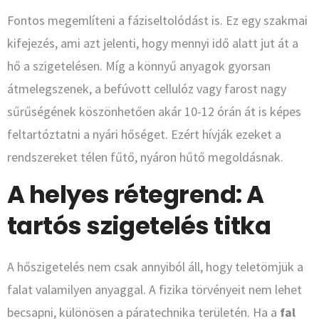
Fontos megemlíteni a fáziseltolódást is. Ez egy szakmai
kifejezés, ami azt jelenti, hogy mennyi idő alatt jut át a
hő a szigetelésen. Míg a könnyű anyagok gyorsan
átmelegszenek, a befúvott cellulóz vagy farost nagy
sűrűségének köszönhetően akár 10-12 órán át is képes
feltartóztatni a nyári hőséget. Ezért hívják ezeket a
rendszereket télen fűtő, nyáron hűtő megoldásnak.
A helyes rétegrend: A
tartós szigetelés titka
A hőszigetelés nem csak annyiból áll, hogy teletömjük a
falat valamilyen anyaggal. A fizika törvényeit nem lehet
becsapni, különösen a páratechnika területén. Ha a
fal