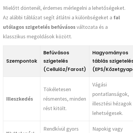
Mielőtt döntenél, érdemes mérlegelni a lehetőségeket.
Az alábbi táblázat segít átlátni a különbségeket a
fal
utólagos szigetelés befúvásos
változata és a
klasszikus megoldások között.
Befúvásos
Hagyományos
Szempontok
szigetelés
táblás szigetelé
(Cellulóz/Farost)
(EPS/Kőzetgyap
Vágási
Tökéletesen
pontatlanságok,
Illeszkedés
résmentes, minden
illesztési hézagok
rést kitölt.
lehetségesek.
Rendkívül gyors
Napokig vagy