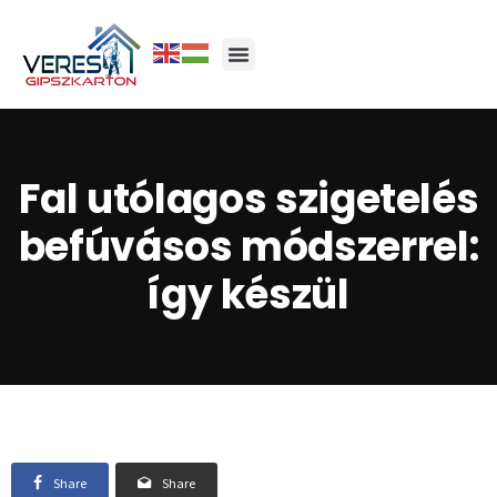
Fal utólagos szigetelés
befúvásos módszerrel:
így készül
Share
Share