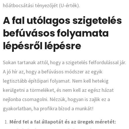
hőátbocsátási tényezőjét (U-érték).
A fal utólagos szigetelés
befúvásos folyamata
lépésről lépésre
Sokan tartanak attól, hogy a szigetelés felfordulással jár.
A jó hír az, hogy a befúvásos módszer az egyik
legtisztább építőipari folyamat. Nem kell hetekig
kerülgetni a törmeléket, és nem kell az egész házat
nejlonba csomagolni. Nézzük, hogyan is zajlik ez a
gyakorlatban, ha profikra bízod a munkát!
Mérd fel a fal állapotát és az üregek méretét: