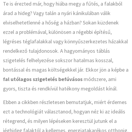
Te is érezted már, hogy hiába megy a fűtés, a falakból
árad a hideg? Vagy talán a nyári kánikulában válik
elviselhetetlenné a hőség a házban? Sokan küzdenek
ezzel a problémával, különösen a régebbi építésű,
légréses téglafalakkal vagy könnyűszerkezetes házakkal
rendelkező tulajdonosok. A hagyományos táblás
szigetelés felhelyezése sokszor hatalmas kosszal,
bontással és magas költségekkel jár. Ekkor jön a képbe a
fal utólagos szigetelés befúvásos
módszere, ami
gyors, tiszta és rendkívül hatékony megoldást kínál.
Ebben a cikkben részletesen bemutatjuk, miért érdemes
ezt a technológiát választanod, hogyan néz ki az ideális
rétegrend, és milyen lépéseken keresztül jutunk el a
jéghideg falaktól a kellemes, energiatakarékos otthonig.