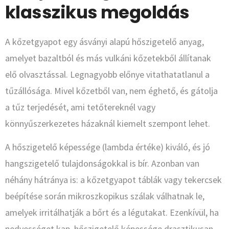
klasszikus megoldás
A kőzetgyapot egy ásványi alapú hőszigetelő anyag,
amelyet bazaltból és más vulkáni kőzetekből állítanak
elő olvasztással. Legnagyobb előnye vitathatatlanul a
tűzállósága. Mivel kőzetből van, nem éghető, és gátolja
a tűz terjedését, ami tetőtereknél vagy
könnyűszerkezetes házaknál kiemelt szempont lehet.
A hőszigetelő képessége (lambda értéke) kiváló, és jó
hangszigetelő tulajdonságokkal is bír. Azonban van
néhány hátránya is: a kőzetgyapot táblák vagy tekercsek
beépítése során mikroszkopikus szálak válhatnak le,
amelyek irritálhatják a bőrt és a légutakat. Ezenkívül, ha
nedvességet kap, hőszigetelő képessége drasztikusan