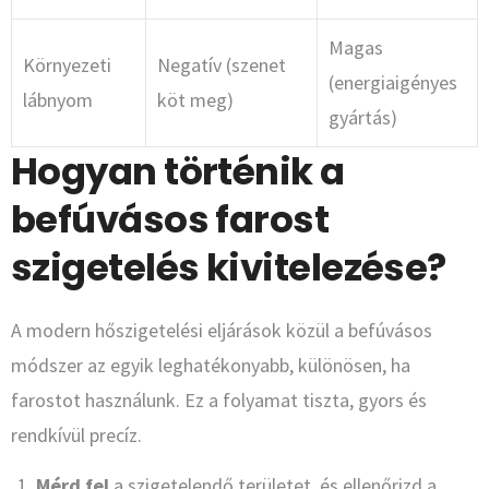
Magas
Környezeti
Negatív (szenet
(energiaigényes
lábnyom
köt meg)
gyártás)
Hogyan történik a
befúvásos farost
szigetelés kivitelezése?
A modern hőszigetelési eljárások közül a befúvásos
módszer az egyik leghatékonyabb, különösen, ha
farostot használunk. Ez a folyamat tiszta, gyors és
rendkívül precíz.
Mérd fel
a szigetelendő területet, és ellenőrizd a