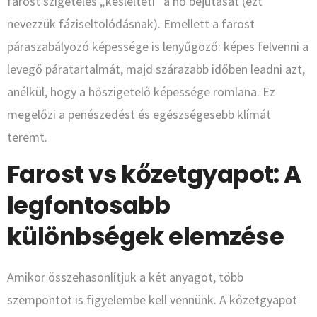
farost szigetelés „késlelteti” a hő bejutását (ezt
nevezzük fáziseltolódásnak). Emellett a farost
páraszabályozó képessége is lenyűgöző: képes felvenni a
levegő páratartalmát, majd szárazabb időben leadni azt,
anélkül, hogy a hőszigetelő képessége romlana. Ez
megelőzi a penészedést és egészségesebb klímát
teremt.
Farost vs kőzetgyapot: A
legfontosabb
különbségek elemzése
Amikor összehasonlítjuk a két anyagot, több
szempontot is figyelembe kell vennünk. A kőzetgyapot