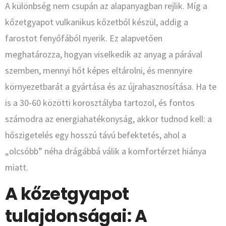
A különbség nem csupán az alapanyagban rejlik. Míg a
kőzetgyapot vulkanikus kőzetből készül, addig a
farostot fenyőfából nyerik. Ez alapvetően
meghatározza, hogyan viselkedik az anyag a párával
szemben, mennyi hőt képes eltárolni, és mennyire
környezetbarát a gyártása és az újrahasznosítása. Ha te
is a 30-60 közötti korosztályba tartozol, és fontos
számodra az energiahatékonyság, akkor tudnod kell: a
hőszigetelés egy hosszú távú befektetés, ahol a
„olcsóbb” néha drágábbá válik a komfortérzet hiánya
miatt.
A kőzetgyapot
tulajdonságai: A