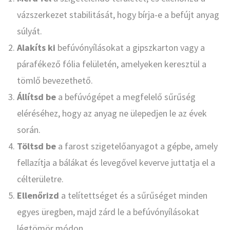
vázszerkezet stabilitását, hogy bírja-e a befújt anyag
súlyát.
Alakíts ki
befúvónyílásokat a gipszkarton vagy a
párafékező fólia felületén, amelyeken keresztül a
tömlő bevezethető.
Állítsd be
a befúvógépet a megfelelő sűrűség
eléréséhez, hogy az anyag ne ülepedjen le az évek
során.
Töltsd be
a farost szigetelőanyagot a gépbe, amely
fellazítja a bálákat és levegővel keverve juttatja el a
célterületre.
Ellenőrizd
a telítettséget és a sűrűséget minden
egyes üregben, majd zárd le a befúvónyílásokat
légtömör módon.