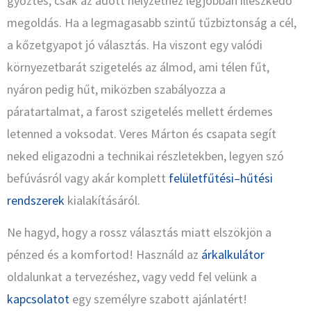
győztes, csak az adott helyzethez legjobban illeszkedő
megoldás. Ha a legmagasabb szintű tűzbiztonság a cél,
a kőzetgyapot jó választás. Ha viszont egy valódi
környezetbarát szigetelés az álmod, ami télen fűt,
nyáron pedig hűt, miközben szabályozza a
páratartalmat, a farost szigetelés mellett érdemes
letenned a voksodat. Veres Márton és csapata segít
neked eligazodni a technikai részletekben, legyen szó
befúvásról vagy akár komplett
felületfűtési–hűtési
rendszerek
kialakításáról.
Ne hagyd, hogy a rossz választás miatt elszökjön a
pénzed és a komfortod! Használd az
árkalkulátor
oldalunkat a tervezéshez, vagy vedd fel velünk a
kapcsolatot
egy személyre szabott ajánlatért!