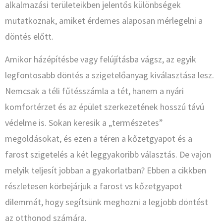
alkalmazási területeikben jelentős különbségek
mutatkoznak, amiket érdemes alaposan mérlegelni a
döntés előtt.
Amikor házépítésbe vagy felújításba vágsz, az egyik
legfontosabb döntés a szigetelőanyag kiválasztása lesz.
Nemcsak a téli fűtésszámla a tét, hanem a nyári
komfortérzet és az épület szerkezetének hosszú távú
védelme is. Sokan keresik a „természetes”
megoldásokat, és ezen a téren a kőzetgyapot és a
farost szigetelés a két leggyakoribb választás. De vajon
melyik teljesít jobban a gyakorlatban? Ebben a cikkben
részletesen körbejárjuk a farost vs kőzetgyapot
dilemmát, hogy segítsünk meghozni a legjobb döntést
az otthonod számára.