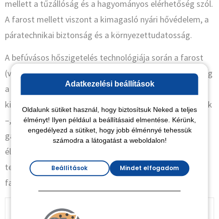
mellett a tűzállóság és a hagyományos elérhetőség szól.
A farost mellett viszont a kimagasló nyári hővédelem, a
páratechnikai biztonság és a környezettudatosság.
A befúvásos hőszigetelés technológiája során a farost
(vagy cellulóz) egyik nagy előnye a hézagmentesség. Míg
Adatkezelési beállítások
a kőzetgyapot táblák illesztéseinél óhatatlanul
kialakulhatnak apró rések – ezeket nevezzük hőhidaknak
Oldalunk sütiket használ, hogy biztosítsuk Neked a teljes
–, addig a befúvott farost minden kis zugot kitölt, így
élményt! Ilyen például a beállításaid elmentése. Kérünk,
engedélyezd a sütiket, hogy jobb élménnyé tehessük
garantálva a tökéletes, hőhídmentes szigetelés
számodra a látogatást a weboldalon!
élményét. Ez különösen fontos összetett
tetőszerkezeteknél vagy
gipszkartonozás
előtt álló
Beállítások
Mindet elfogadom
falfelületeknél.
Farost