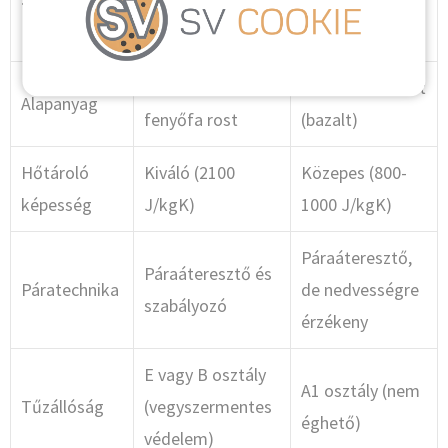
Tulajdonság
szigetelés
Kőzetgyapot
(GUTEX)
Természetes
Vulkanikus kőzet
Alapanyag
fenyőfa rost
(bazalt)
Hőtároló
Kiváló (2100
Közepes (800-
képesség
J/kgK)
1000 J/kgK)
Páraáteresztő,
Páraáteresztő és
Páratechnika
de nedvességre
szabályozó
érzékeny
E vagy B osztály
A1 osztály (nem
Tűzállóság
(vegyszermentes
éghető)
védelem)