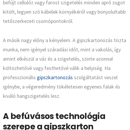
befújt cellulóz vagy farost szigetelés minden apró zugot
kitölt, legyen szó kábelek környékéről vagy bonyolultabb
tetőszerkezeti csomópontokról.
A másik nagy előny a kényelem. A gipszkartonozás tiszta
munka, nem igényel száradási időt, mint a vakolás, így
amint elkészül a váz és a szigetelés, szinte azonnal
költözhetővé vagy festhetővé válik a helyiség. Ha
professzionális
gipszkartonozás
szolgáltatást veszel
igénybe, a végeredmény tökéletesen egyenes falak és
kiváló hangszigetelés lesz.
A befúvásos technológia
szerepe a gipszkarton