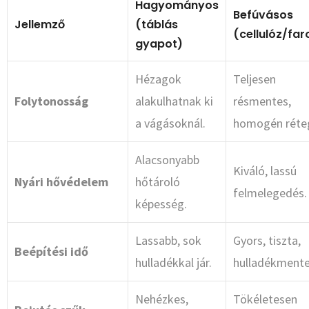
Hagyományos
Befúvásos
Jellemző
(táblás
(cellulóz/far
gyapot)
Hézagok
Teljesen
Folytonosság
alakulhatnak ki
résmentes,
a vágásoknál.
homogén réte
Alacsonyabb
Kiváló, lassú
Nyári hővédelem
hőtároló
felmelegedés.
képesség.
Lassabb, sok
Gyors, tiszta,
Beépítési idő
hulladékkal jár.
hulladékmente
Nehézkes,
Tökéletesen