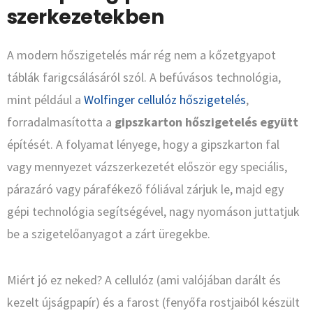
szerkezetekben
A modern hőszigetelés már rég nem a kőzetgyapot
táblák farigcsálásáról szól. A befúvásos technológia,
mint például a
Wolfinger cellulóz hőszigetelés
,
forradalmasította a
gipszkarton hőszigetelés együtt
építését. A folyamat lényege, hogy a gipszkarton fal
vagy mennyezet vázszerkezetét először egy speciális,
párazáró vagy párafékező fóliával zárjuk le, majd egy
gépi technológia segítségével, nagy nyomáson juttatjuk
be a szigetelőanyagot a zárt üregekbe.
Miért jó ez neked? A cellulóz (ami valójában darált és
kezelt újságpapír) és a farost (fenyőfa rostjaiból készült