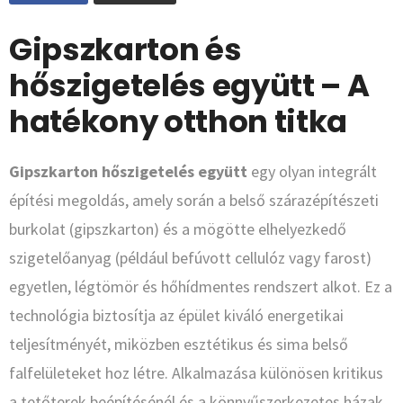
Gipszkarton és
hőszigetelés együtt – A
hatékony otthon titka
Gipszkarton hőszigetelés együtt
egy olyan integrált
építési megoldás, amely során a belső szárazépítészeti
burkolat (gipszkarton) és a mögötte elhelyezkedő
szigetelőanyag (például befúvott cellulóz vagy farost)
egyetlen, légtömör és hőhídmentes rendszert alkot. Ez a
technológia biztosítja az épület kiváló energetikai
teljesítményét, miközben esztétikus és sima belső
falfelületeket hoz létre. Alkalmazása különösen kritikus
a tetőterek beépítésénél és a könnyűszerkezetes házak