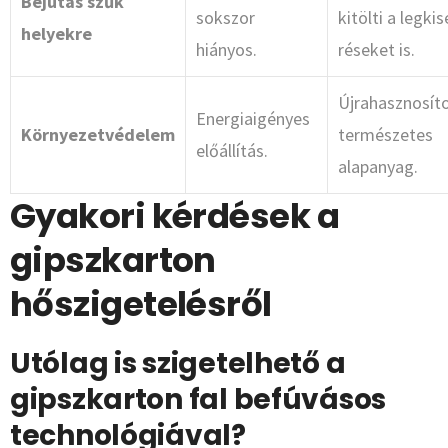
Bejutás szűk
sokszor
kitölti a legki
helyekre
hiányos.
réseket is.
Újrahasznosíto
Energiaigényes
Környezetvédelem
természetes
előállítás.
alapanyag.
Gyakori kérdések a
gipszkarton
hőszigetelésről
Utólag is szigetelhető a
gipszkarton fal befúvásos
technológiával?