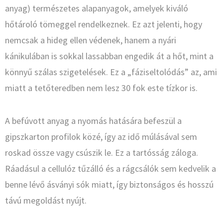
anyag) természetes alapanyagok, amelyek kiváló
hőtároló tömeggel rendelkeznek. Ez azt jelenti, hogy
nemcsak a hideg ellen védenek, hanem a nyári
kánikulában is sokkal lassabban engedik át a hőt, mint a
könnyű szálas szigetelések. Ez a „fáziseltolódás” az, ami
miatt a tetőteredben nem lesz 30 fok este tízkor is.
A befúvott anyag a nyomás hatására befeszül a
gipszkarton profilok közé, így az idő múlásával sem
roskad össze vagy csúszik le. Ez a tartósság záloga.
Ráadásul a cellulóz tűzálló és a rágcsálók sem kedvelik a
benne lévő ásványi sók miatt, így biztonságos és hosszú
távú megoldást nyújt.