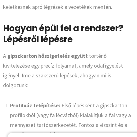
keletkeznek apró légrések a vezetékek mentén.
Hogyan épül fel a rendszer?
Lépésről lépésre
A
gipszkarton hőszigetelés együtt
történő
kivitelezése egy precíz folyamat, amely odafigyelést
igényel. Íme a szakszerű lépések, ahogyan mi is
dolgozunk:
Profilváz felépítése:
Első lépésként a gipszkarton
profilokból (vagy fa lécvázból) kialakítjuk a fal vagy a
mennyezet tartószerkezetét. Fontos a vízszint és a
függő pontos beállítása.