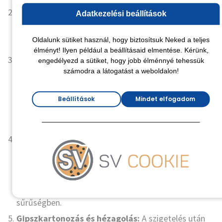
Gépészeti előkészítés:
Elhelyezzük a védőcsöveket,
Adatkezelési beállítások
elektromos vezetékeket és egyéb gépészeti
Oldalunk sütiket használ, hogy biztosítsuk Neked a teljes
elemeket a profilok között.
élményt! Ilyen például a beállításaid elmentése. Kérünk,
Fóliázás és légtömörítés:
A vázszerkezet belső
engedélyezd a sütiket, hogy jobb élménnyé tehessük
számodra a látogatást a weboldalon!
oldalára felkerül a párafékező fólia. Minden illesztést
és áttörést (pl. kábelek helye) légtömör ragasztóval
Beállítások
Mindet elfogadom
tömítünk, hogy a
gipszkarton hőszigetelés együtt
zárt rendszert alkosson.
Szigetelés befújása:
A fólián vagy a már felrakott
gipszkarton lapokon keresztül apró nyílásokat
készítünk, amelyeken át a befúvó gép segítségével
betöltjük a cellulózt vagy farostot a kívánt
sűrűségben.
Gipszkartonozás és hézagolás:
A szigetelés után