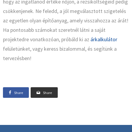
hogy az ingatlanod értéke nőjön, a rezsiköltségeid pedig
csökkenjenek. Ne feledd, a jól megválasztott szigetelés
az egyetlen olyan építőanyag, amely visszahozza az árát!
Ha pontosabb számokat szeretnél látni a saját
projektedre vonatkozóan, próbáld ki az
árkalkulátor
felületünket, vagy keress bizalommal, és segítünk a
tervezésben!
Share
Share