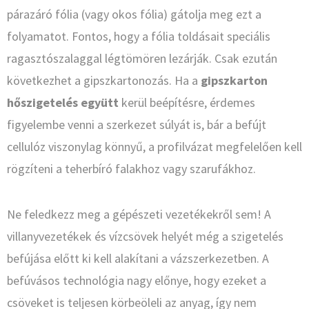
párazáró fólia (vagy okos fólia) gátolja meg ezt a
folyamatot. Fontos, hogy a fólia toldásait speciális
ragasztószalaggal légtömören lezárják. Csak ezután
következhet a gipszkartonozás. Ha a
gipszkarton
hőszigetelés együtt
kerül beépítésre, érdemes
figyelembe venni a szerkezet súlyát is, bár a befújt
cellulóz viszonylag könnyű, a profilvázat megfelelően kell
rögzíteni a teherbíró falakhoz vagy szarufákhoz.
Ne feledkezz meg a gépészeti vezetékekről sem! A
villanyvezetékek és vízcsövek helyét még a szigetelés
befújása előtt ki kell alakítani a vázszerkezetben. A
befúvásos technológia nagy előnye, hogy ezeket a
csöveket is teljesen körbeöleli az anyag, így nem