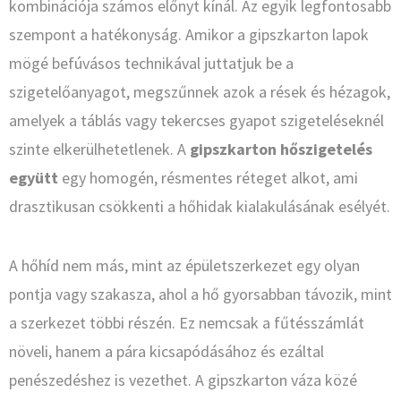
kombinációja számos előnyt kínál. Az egyik legfontosabb
szempont a hatékonyság. Amikor a gipszkarton lapok
mögé befúvásos technikával juttatjuk be a
szigetelőanyagot, megszűnnek azok a rések és hézagok,
amelyek a táblás vagy tekercses gyapot szigeteléseknél
szinte elkerülhetetlenek. A
gipszkarton hőszigetelés
együtt
egy homogén, résmentes réteget alkot, ami
drasztikusan csökkenti a hőhidak kialakulásának esélyét.
A hőhíd nem más, mint az épületszerkezet egy olyan
pontja vagy szakasza, ahol a hő gyorsabban távozik, mint
a szerkezet többi részén. Ez nemcsak a fűtésszámlát
növeli, hanem a pára kicsapódásához és ezáltal
penészedéshez is vezethet. A gipszkarton váza közé