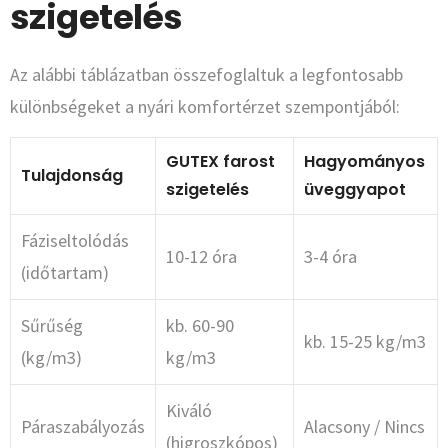
szigetelés
Az alábbi táblázatban összefoglaltuk a legfontosabb
különbségeket a nyári komfortérzet szempontjából:
GUTEX farost
Hagyományos
Tulajdonság
szigetelés
üveggyapot
Fáziseltolódás
10-12 óra
3-4 óra
(időtartam)
Sűrűség
kb. 60-90
kb. 15-25 kg/m3
(kg/m3)
kg/m3
Kiváló
Páraszabályozás
Alacsony / Nincs
(higroszkópos)