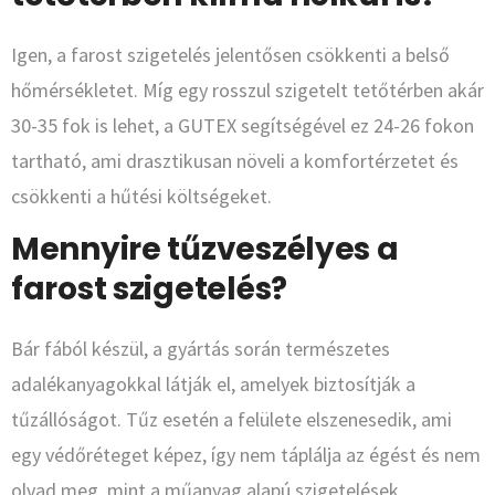
Igen, a farost szigetelés jelentősen csökkenti a belső
hőmérsékletet. Míg egy rosszul szigetelt tetőtérben akár
30-35 fok is lehet, a GUTEX segítségével ez 24-26 fokon
tartható, ami drasztikusan növeli a komfortérzetet és
csökkenti a hűtési költségeket.
Mennyire tűzveszélyes a
farost szigetelés?
Bár fából készül, a gyártás során természetes
adalékanyagokkal látják el, amelyek biztosítják a
tűzállóságot. Tűz esetén a felülete elszenesedik, ami
egy védőréteget képez, így nem táplálja az égést és nem
olvad meg, mint a műanyag alapú szigetelések.