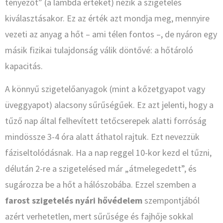
tényezőt” (a lambda értéket) nézik a szigetelés
kiválasztásakor. Ez az érték azt mondja meg, mennyire
vezeti az anyag a hőt – ami télen fontos –, de nyáron egy
másik fizikai tulajdonság válik döntővé: a hőtároló
kapacitás.
A könnyű szigetelőanyagok (mint a kőzetgyapot vagy
üveggyapot) alacsony sűrűségűek. Ez azt jelenti, hogy a
tűző nap által felhevített tetőcserepek alatti forróság
mindössze 3-4 óra alatt áthatol rajtuk. Ezt nevezzük
fáziseltolódásnak. Ha a nap reggel 10-kor kezd el tűzni,
délután 2-re a szigetelésed már „átmelegedett”, és
sugározza be a hőt a hálószobába. Ezzel szemben a
farost szigetelés nyári hővédelem
szempontjából
azért verhetetlen, mert sűrűsége és fajhője sokkal