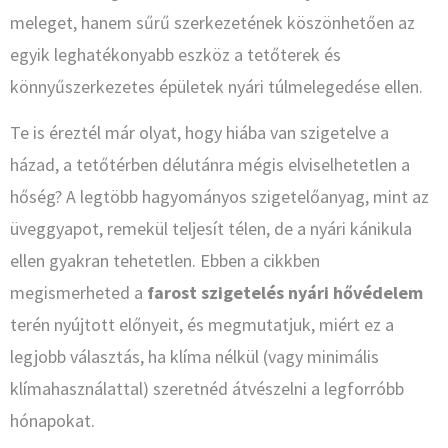
meleget, hanem sűrű szerkezetének köszönhetően az
egyik leghatékonyabb eszköz a tetőterek és
könnyűszerkezetes épületek nyári túlmelegedése ellen.
Te is éreztél már olyat, hogy hiába van szigetelve a
házad, a tetőtérben délutánra mégis elviselhetetlen a
hőség? A legtöbb hagyományos szigetelőanyag, mint az
üveggyapot, remekül teljesít télen, de a nyári kánikula
ellen gyakran tehetetlen. Ebben a cikkben
megismerheted a
farost szigetelés nyári hővédelem
terén nyújtott előnyeit, és megmutatjuk, miért ez a
legjobb választás, ha klíma nélkül (vagy minimális
klímahasználattal) szeretnéd átvészelni a legforróbb
hónapokat.