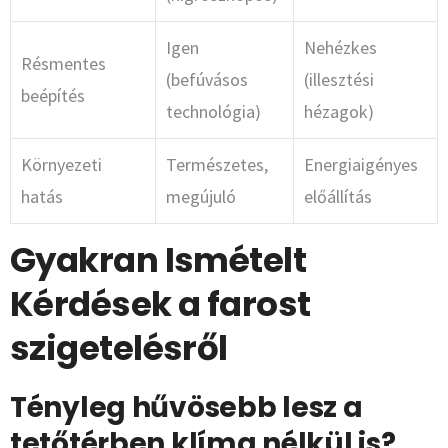
Igen
Nehézkes
Résmentes
(befúvásos
(illesztési
beépítés
technológia)
hézagok)
Környezeti
Természetes,
Energiaigényes
hatás
megújuló
előállítás
Gyakran Ismételt
Kérdések a farost
szigetelésről
Tényleg hűvösebb lesz a
tetőtérben klíma nélkül is?