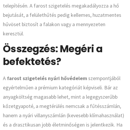
telepítésén. A farost szigetelés megakadályozza a hő
bejutását, a felülethűtés pedig kellemes, huzatmentes
hűvöset biztosít a falakon vagy a mennyezeten
keresztül.
Összegzés: Megéri a
befektetés?
A
farost szigetelés nyári hővédelem
szempontjából
egyértelműen a prémium kategóriát képviseli. Bár az
anyagköltség magasabb lehet, mint a legegyszerűbb
kőzetgyapoté, a megtérülés nemcsak a fűtésszámlán,
hanem a nyári villanyszámlán (kevesebb klímahasználat)
és a drasztikusan jobb életminőségen is jelentkezik. Ha