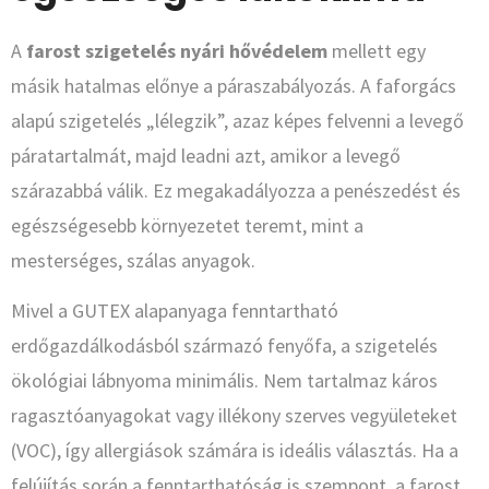
A
farost szigetelés nyári hővédelem
mellett egy
másik hatalmas előnye a páraszabályozás. A faforgács
alapú szigetelés „lélegzik”, azaz képes felvenni a levegő
páratartalmát, majd leadni azt, amikor a levegő
szárazabbá válik. Ez megakadályozza a penészedést és
egészségesebb környezetet teremt, mint a
mesterséges, szálas anyagok.
Mivel a GUTEX alapanyaga fenntartható
erdőgazdálkodásból származó fenyőfa, a szigetelés
ökológiai lábnyoma minimális. Nem tartalmaz káros
ragasztóanyagokat vagy illékony szerves vegyületeket
(VOC), így allergiások számára is ideális választás. Ha a
felújítás során a fenntarthatóság is szempont, a farost