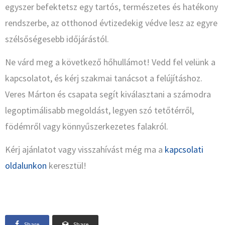
egyszer befektetsz egy tartós, természetes és hatékony
rendszerbe, az otthonod évtizedekig védve lesz az egyre
szélsőségesebb időjárástól.
Ne várd meg a következő hőhullámot! Vedd fel velünk a
kapcsolatot, és kérj szakmai tanácsot a felújításhoz.
Veres Márton és csapata segít kiválasztani a számodra
legoptimálisabb megoldást, legyen szó tetőtérről,
födémről vagy könnyűszerkezetes falakról.
Kérj ajánlatot vagy visszahívást még ma a
kapcsolati
oldalunkon
keresztül!
Share
Share