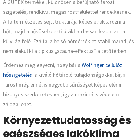
A GUTEX termékei, különösen a befújható farost
szigetelés, rendkívül magas rostfelülettel rendelkeznek.
A fa természetes sejtstruktúrája képes elraktározni a
hőt, majd a hűvösebb esti órákban lassan leadni azt a
külvilág felé. Ezáltal a belső hőmérséklet stabil marad, és
nem alakul ki a tipikus „szauna-effektus” a tetőtérben.
Érdemes megjegyezni, hogy bár a
Wolfinger cellulóz
hőszigetelés
is kiváló hőtároló tulajdonságokkal bír, a
farost még ennél is nagyobb sűrűséget képes elérni
bizonyos szerkezetekben, így a maximális védelem
záloga lehet.
Környezettudatosság és
egészséges lakóklíma