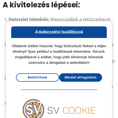
A kivitelezés lépései:
Helyszíni felmérés:
Megvizsgáljuk a tetőszerkezet
állapotát, a párazáró és páraáteresztő fóliák
Adatkezelési beállítások
meglétét és épségét.
Szerkezet előkészítése:
Ha szükséges, kialakítjuk a
Oldalunk sütiket használ, hogy biztosítsuk Neked a teljes
élményt! Ilyen például a beállításaid elmentése. Kérünk,
fogadószerkezetet gipszkarton profilokból vagy
engedélyezd a sütiket, hogy jobb élménnyé tehessük
lécezésből, majd felhelyezzük a speciális, szálerősített
számodra a látogatást a weboldalon!
párafékező fóliát.
Beállítások
Mindet elfogadom
Befúvó nyílások készítése:
A fólián apró
metszéseket ejtünk, ahol a befúvócső bevezethető a
szigetelendő üregbe.
A hőszigetelő anyag befújása:
Egy nagy
teljesítményű gép segítségével, szabályozott