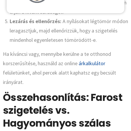
nyomáson juttatjuk be a farost szálakat, amíg el nem
érjük a kívánt sűrűséget.
Lezárás és ellenőrzés:
A nyílásokat légtömör módon
leragasztjuk, majd ellenőrizzük, hogy a szigetelés
mindenhol egyenletesen tömörödött-e.
Ha kíváncsi vagy, mennyibe kerülne a te otthonod
korszerűsítése, használd az online
árkalkulátor
felületünket, ahol percek alatt kaphatsz egy becsült
irányárat.
Összehasonlítás: Farost
szigetelés vs.
Hagyományos szálas