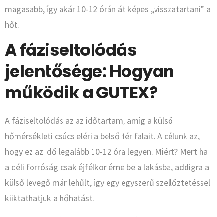
magasabb, így akár 10-12 órán át képes „visszatartani” a
hőt.
A fáziseltolódás
jelentősége: Hogyan
működik a GUTEX?
A fáziseltolódás az az időtartam, amíg a külső
hőmérsékleti csúcs eléri a belső tér falait. A célunk az,
hogy ez az idő legalább 10-12 óra legyen. Miért? Mert ha
a déli forróság csak éjfélkor érne be a lakásba, addigra a
külső levegő már lehűlt, így egy egyszerű szellőztetéssel
kiiktathatjuk a hőhatást.