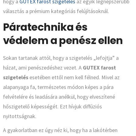
hogy a
GUTEX farost szigetelés
az egyik legnépszerűbb
választás a prémium kategóriás felújításoknál.
Páratechnika és
védelem a penész ellen
Sokan tartanak attól, hogy a szigetelés „lefojtja” a
házat, ami penészedéshez vezet. A
GUTEX farost
szigetelés
esetében ettől nem kell félned. Mivel az
alapanyaga fa, természetes módon képes a pára
felvételére és leadására anélkül, hogy elveszítené
hőszigetelő képességét. Ezt hívjuk diffúziós
nyitottságnak.
A gyakorlatban ez úgy néz ki, hogy ha a lakótérben