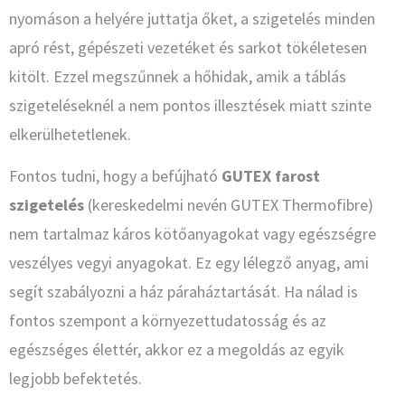
nyomáson a helyére juttatja őket, a szigetelés minden
apró rést, gépészeti vezetéket és sarkot tökéletesen
kitölt. Ezzel megszűnnek a hőhidak, amik a táblás
szigeteléseknél a nem pontos illesztések miatt szinte
elkerülhetetlenek.
Fontos tudni, hogy a befújható
GUTEX farost
szigetelés
(kereskedelmi nevén GUTEX Thermofibre)
nem tartalmaz káros kötőanyagokat vagy egészségre
veszélyes vegyi anyagokat. Ez egy lélegző anyag, ami
segít szabályozni a ház páraháztartását. Ha nálad is
fontos szempont a környezettudatosság és az
egészséges élettér, akkor ez a megoldás az egyik
legjobb befektetés.