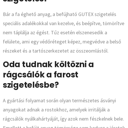
Bár a fa éghető anyag, a befújható GUTEX szigetelés
speciális adalékokkal van kezelve, és beépítve, tömörítve
nem táplálja az égést. Tűz esetén elszenesedik a
felülete, ami egy védőréteget képez, megvédve a belső
részeket és a tartószerkezetet az összeomlástól.
Oda tudnak költözni a
rágcsálók a farost
szigetelésbe?
A gyártási folyamat során olyan természetes ásványi
anyagokat adnak a rostokhoz, amelyek irritálják a
rágcsálók nyálkahártyáját, így azok nem fészkelnek bele.
Emellett a befújt anyag tömörsége sem kedvez a járatok