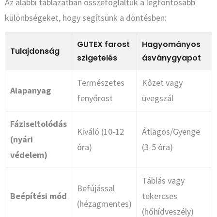
Az alábbi táblázatban összefoglaltuk a legfontosabb
különbségeket, hogy segítsünk a döntésben:
GUTEX farost
Hagyományos
Tulajdonság
szigetelés
ásványgyapot
Természetes
Kőzet vagy
Alapanyag
fenyőrost
üvegszál
Fáziseltolódás
Kiváló (10-12
Átlagos/Gyenge
(nyári
óra)
(3-5 óra)
védelem)
Táblás vagy
Befújással
Beépítési mód
tekercses
(hézagmentes)
(hőhídveszély)