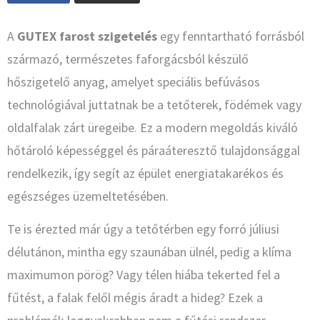
A
GUTEX farost szigetelés
egy fenntartható forrásból
származó, természetes faforgácsból készülő
hőszigetelő anyag, amelyet speciális befúvásos
technológiával juttatnak be a tetőterek, födémek vagy
oldalfalak zárt üregeibe. Ez a modern megoldás kiváló
hőtároló képességgel és páraáteresztő tulajdonsággal
rendelkezik, így segít az épület energiatakarékos és
egészséges üzemeltetésében.
Te is érezted már úgy a tetőtérben egy forró júliusi
délutánon, mintha egy szaunában ülnél, pedig a klíma
maximumon pörög? Vagy télen hiába tekerted fel a
fűtést, a falak felől mégis áradt a hideg? Ezek a