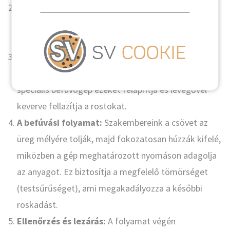
Befúvó nyílások kialakítása:
Ha zárt üregről van
szó, kis lyukakat fúrunk a burkolaton vagy a fólián,
amelyeken keresztül a cső bevezethető.
Gép beállítása és alapanyag előkészítése:
A
GUTEX farost szigetelés
bálákban érkezik. A
speciális befúvógép ezeket felaprítja és levegővel
keverve fellazítja a rostokat.
A befúvási folyamat:
Szakembereink a csövet az
üreg mélyére tolják, majd fokozatosan húzzák kifelé,
miközben a gép meghatározott nyomáson adagolja
az anyagot. Ez biztosítja a megfelelő tömörséget
(testsűrűséget), ami megakadályozza a későbbi
roskadást.
Ellenőrzés és lezárás:
A folyamat végén