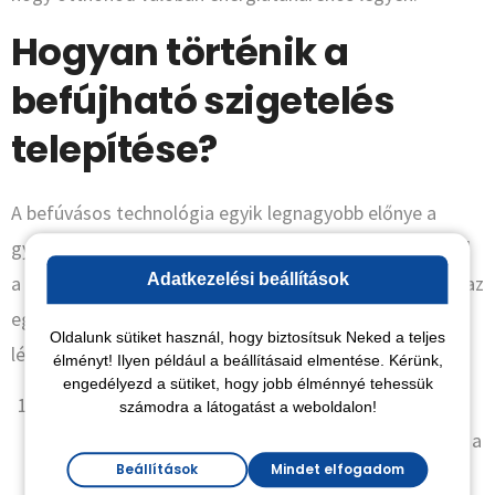
Hogyan történik a
befújható szigetelés
telepítése?
A befúvásos technológia egyik legnagyobb előnye a
gyorsaság és a tisztaság. Nem kell hetekig kerülgetned
Adatkezelési beállítások
a szigetelőanyag-bálákat az udvaron, és nincs szükség az
egész tető megbontására sem. Nézzük meg lépésről
Oldalunk sütiket használ, hogy biztosítsuk Neked a teljes
lépésre, hogyan zajlik a folyamat nálunk!
élményt! Ilyen például a beállításaid elmentése. Kérünk,
engedélyezd a sütiket, hogy jobb élménnyé tehessük
Helyszíni felmérés és előkészítés:
Első lépésben
számodra a látogatást a weboldalon!
megvizsgáljuk a szigetelendő üregeket, ellenőrizzük a
Beállítások
Mindet elfogadom
fóliázást és a szerkezet épségét.