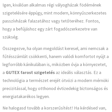
Igen, kiválóan alkalmas régi vályogházak födémének
szigetelésére éppúgy, mint modern, könnyűszerkezetes
passzívházak falazatához vagy tetőteréhez. Fontos,
hogy a befújáshoz egy zárt fogadószerkezetre van
szükség.
Összegezve, ha olyan megoldást keresel, ami nemcsak a
fűtésszámlát csökkenti, hanem valódi komfortot nyújt a
legforróbb kánikulában is, miközben óvja a környezetet,
a
GUTEX farost szigetelés
az ideális választás. Ez a
technológia a természet erejét ötvözi a modern mérnöki
precizitással, hogy otthonod évtizedekig biztonságos és
energiatakarékos legyen.
Ne halogasd tovább a korszerűsítést! Ha kérdésed van,