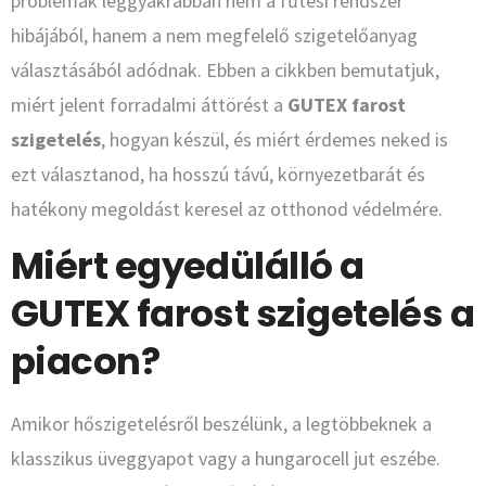
problémák leggyakrabban nem a fűtési rendszer
hibájából, hanem a nem megfelelő szigetelőanyag
választásából adódnak. Ebben a cikkben bemutatjuk,
miért jelent forradalmi áttörést a
GUTEX farost
szigetelés
, hogyan készül, és miért érdemes neked is
ezt választanod, ha hosszú távú, környezetbarát és
hatékony megoldást keresel az otthonod védelmére.
Miért egyedülálló a
GUTEX farost szigetelés a
piacon?
Amikor hőszigetelésről beszélünk, a legtöbbeknek a
klasszikus üveggyapot vagy a hungarocell jut eszébe.