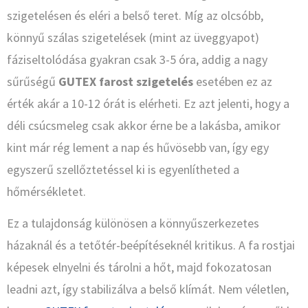
szigetelésen és eléri a belső teret. Míg az olcsóbb,
könnyű szálas szigetelések (mint az üveggyapot)
fáziseltolódása gyakran csak 3-5 óra, addig a nagy
sűrűségű
GUTEX farost szigetelés
esetében ez az
érték akár a 10-12 órát is elérheti. Ez azt jelenti, hogy a
déli csúcsmeleg csak akkor érne be a lakásba, amikor
kint már rég lement a nap és hűvösebb van, így egy
egyszerű szellőztetéssel ki is egyenlítheted a
hőmérsékletet.
Ez a tulajdonság különösen a könnyűszerkezetes
házaknál és a tetőtér-beépítéseknél kritikus. A fa rostjai
képesek elnyelni és tárolni a hőt, majd fokozatosan
leadni azt, így stabilizálva a belső klímát. Nem véletlen,