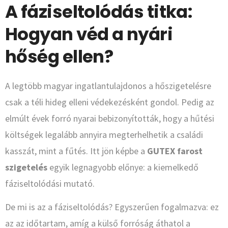
A fáziseltolódás titka:
Hogyan véd a nyári
hőség ellen?
A legtöbb magyar ingatlantulajdonos a hőszigetelésre
csak a téli hideg elleni védekezésként gondol. Pedig az
elmúlt évek forró nyarai bebizonyították, hogy a hűtési
költségek legalább annyira megterhelhetik a családi
kasszát, mint a fűtés. Itt jön képbe a
GUTEX farost
szigetelés
egyik legnagyobb előnye: a kiemelkedő
fáziseltolódási mutató.
De mi is az a fáziseltolódás? Egyszerűen fogalmazva: ez
az az időtartam, amíg a külső forróság áthatol a