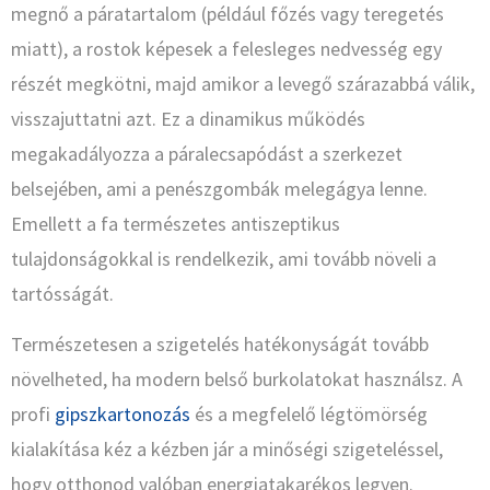
megnő a páratartalom (például főzés vagy teregetés
miatt), a rostok képesek a felesleges nedvesség egy
részét megkötni, majd amikor a levegő szárazabbá válik,
visszajuttatni azt. Ez a dinamikus működés
megakadályozza a páralecsapódást a szerkezet
belsejében, ami a penészgombák melegágya lenne.
Emellett a fa természetes antiszeptikus
tulajdonságokkal is rendelkezik, ami tovább növeli a
tartósságát.
Természetesen a szigetelés hatékonyságát tovább
növelheted, ha modern belső burkolatokat használsz. A
profi
gipszkartonozás
és a megfelelő légtömörség
kialakítása kéz a kézben jár a minőségi szigeteléssel,
hogy otthonod valóban energiatakarékos legyen.