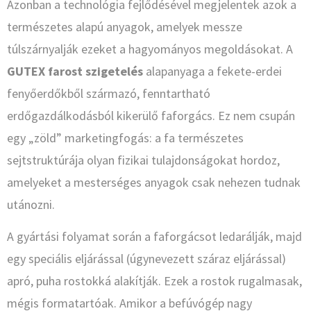
Azonban a technológia fejlődésével megjelentek azok a
természetes alapú anyagok, amelyek messze
túlszárnyalják ezeket a hagyományos megoldásokat. A
GUTEX farost szigetelés
alapanyaga a fekete-erdei
fenyőerdőkből származó, fenntartható
erdőgazdálkodásból kikerülő faforgács. Ez nem csupán
egy „zöld” marketingfogás: a fa természetes
sejtstruktúrája olyan fizikai tulajdonságokat hordoz,
amelyeket a mesterséges anyagok csak nehezen tudnak
utánozni.
A gyártási folyamat során a faforgácsot ledarálják, majd
egy speciális eljárással (úgynevezett száraz eljárással)
apró, puha rostokká alakítják. Ezek a rostok rugalmasak,
mégis formatartóak. Amikor a befúvógép nagy