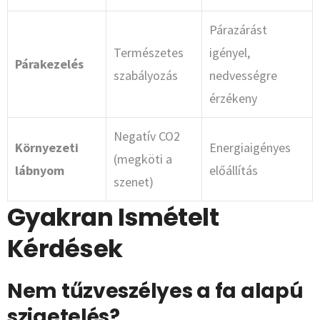
Párazárást
Természetes
igényel,
Párakezelés
szabályozás
nedvességre
érzékeny
Negatív CO2
Környezeti
Energiaigényes
(megköti a
lábnyom
előállítás
szenet)
Gyakran Ismételt
Kérdések
Nem tűzveszélyes a fa alapú
szigetelés?