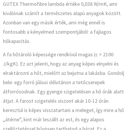
GUTEX Thermofibre lambda értéke 0,038 W/mK, ami
kiválónak számít a természetes alapú anyagok között.
Azonban van egy másik érték, ami még ennél is
fontosabb a kényelmed szempontjából: a fajlagos
hőkapacitás.
A fa hőtároló képessége rendkívül magas (c = 2100
J/kgK). Ez azt jelenti, hogy az anyag képes elnyelni és
elraktározni a hőt, mielőtt az bejutna a lakásba. Gondolj
bele: egy forró júliusi délutánon a tetőcserepek
átforrósodnak. Egy gyenge szigetelésen a hő órák alatt
átjut. A farost szigetelés viszont akár 10-12 órán
keresztül is képes visszatartani a meleget, így mire a hő
„átérne”, kint már leszállt az est, és egy alapos
szellőztetéssel hűvösen tarthatod a házat. Ez a