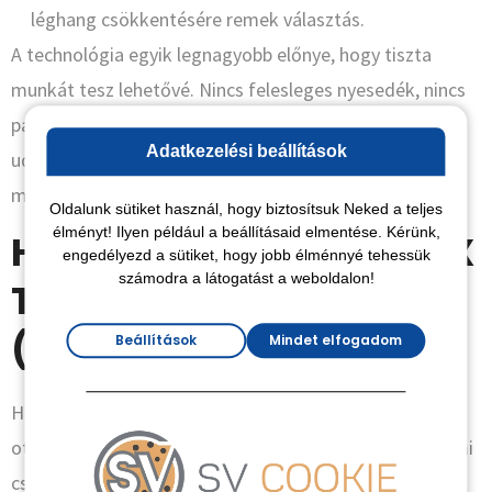
léghang csökkentésére remek választás.
A technológia egyik legnagyobb előnye, hogy tiszta
munkát tesz lehetővé. Nincs felesleges nyesedék, nincs
pazarlás, és nem kell napokig kerülgetni a bálákat az
Adatkezelési beállítások
udvaron. A szakemberek csak egy tömlőt húznak be a
munkaterületre, és a gép mindent elvégez.
Oldalunk sütiket használ, hogy biztosítsuk Neked a teljes
élményt! Ilyen például a beállításaid elmentése. Kérünk,
Hogyan történik a GUTEX
engedélyezd a sütiket, hogy jobb élménnyé tehessük
számodra a látogatást a weboldalon!
Thermofibre befújása?
(Lépésről lépésre)
Beállítások
Mindet elfogadom
Ha kíváncsi vagy, hogyan varázsolunk meleg és csendes
otthont a farost segítségével, íme a folyamat, ahogy mi
csináljuk: