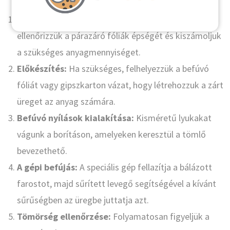
Helyszíni felmérés:
Megvizsgáljuk a szerkezetet,
ellenőrizzük a párazáró fóliák épségét és kiszámoljuk
a szükséges anyagmennyiséget.
Előkészítés:
Ha szükséges, felhelyezzük a befúvó
fóliát vagy gipszkarton vázat, hogy létrehozzuk a zárt
üreget az anyag számára.
Befúvó nyílások kialakítása:
Kisméretű lyukakat
vágunk a borításon, amelyeken keresztül a tömlő
bevezethető.
A gépi befújás:
A speciális gép fellazítja a bálázott
farostot, majd sűrített levegő segítségével a kívánt
sűrűségben az üregbe juttatja azt.
Tömörség ellenőrzése:
Folyamatosan figyeljük a