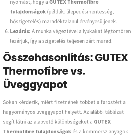
nyomást, hogy a
GUTEX Thermofibre
tulajdonságok
(példák: ülepedésmentesség,
hőszigetelés) maradéktalanul érvényesüljenek.
Lezárás:
A munka végeztével a lyukakat légtömören
lezárjuk, így a szigetelés teljesen zárt marad.
Összehasonlítás: GUTEX
Thermofibre vs.
Üveggyapot
Sokan kérdezik, miért fizetnének többet a farostért a
hagyományos üveggyapot helyett. Az alábbi táblázat
segít látni az alapvető különbségeket a
GUTEX
Thermofibre tulajdonságok
és a kommersz anyagok