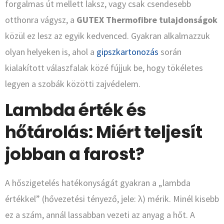
forgalmas út mellett laksz, vagy csak csendesebb
otthonra vágysz, a
GUTEX Thermofibre tulajdonságok
közül ez lesz az egyik kedvenced. Gyakran alkalmazzuk
olyan helyeken is, ahol a
gipszkartonozás
során
kialakított válaszfalak közé fújjuk be, hogy tökéletes
legyen a szobák közötti zajvédelem.
Lambda érték és
hőtárolás: Miért teljesít
jobban a farost?
A hőszigetelés hatékonyságát gyakran a „lambda
értékkel” (hővezetési tényező, jele: λ) mérik. Minél kisebb
ez a szám, annál lassabban vezeti az anyag a hőt. A