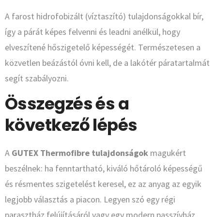
A farost hidrofobizált (víztaszító) tulajdonságokkal bír,
így a párát képes felvenni és leadni anélkül, hogy
elveszítené hőszigetelő képességét. Természetesen a
közvetlen beázástól óvni kell, de a lakótér páratartalmát
segít szabályozni.
Összegzés és a
következő lépés
A
GUTEX Thermofibre tulajdonságok
magukért
beszélnek: ha fenntartható, kiváló hőtároló képességű
és résmentes szigetelést keresel, ez az anyag az egyik
legjobb választás a piacon. Legyen szó egy régi
parasztház felújításáról vagy egy modern passzívház