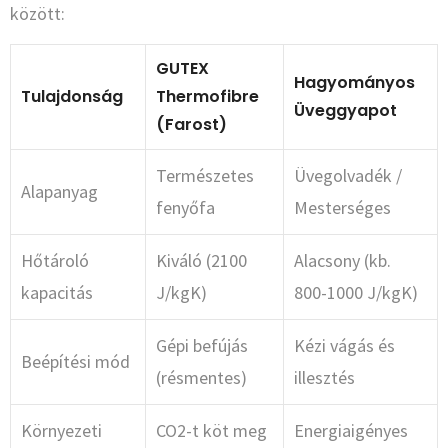
között:
GUTEX
Hagyományos
Tulajdonság
Thermofibre
Üveggyapot
(Farost)
Természetes
Üvegolvadék /
Alapanyag
fenyőfa
Mesterséges
Hőtároló
Kiváló (2100
Alacsony (kb.
kapacitás
J/kgK)
800-1000 J/kgK)
Gépi befújás
Kézi vágás és
Beépítési mód
(résmentes)
illesztés
Környezeti
CO2-t köt meg
Energiaigényes