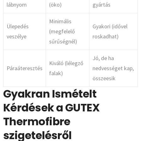
lábnyom
(öko)
gyártás
Minimális
Ülepedés
Gyakori (idővel
(megfelelő
veszélye
roskadhat)
sűrűségnél)
Jó, de ha
Kiváló (lélegző
Páraáteresztés
nedvességet kap,
falak)
összeesik
Gyakran Ismételt
Kérdések a GUTEX
Thermofibre
szigetelésről