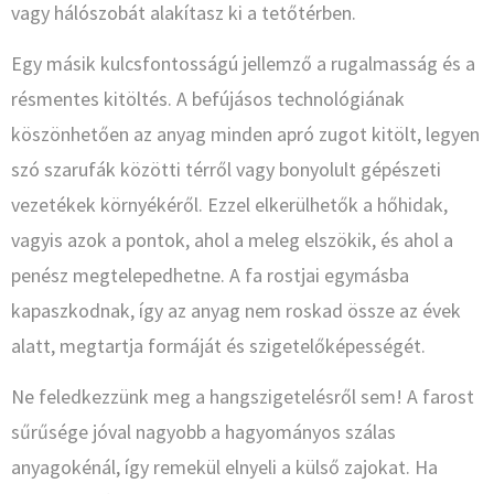
vagy hálószobát alakítasz ki a tetőtérben.
Egy másik kulcsfontosságú jellemző a rugalmasság és a
résmentes kitöltés. A befújásos technológiának
köszönhetően az anyag minden apró zugot kitölt, legyen
szó szarufák közötti térről vagy bonyolult gépészeti
vezetékek környékéről. Ezzel elkerülhetők a hőhidak,
vagyis azok a pontok, ahol a meleg elszökik, és ahol a
penész megtelepedhetne. A fa rostjai egymásba
kapaszkodnak, így az anyag nem roskad össze az évek
alatt, megtartja formáját és szigetelőképességét.
Ne feledkezzünk meg a hangszigetelésről sem! A farost
sűrűsége jóval nagyobb a hagyományos szálas
anyagokénál, így remekül elnyeli a külső zajokat. Ha