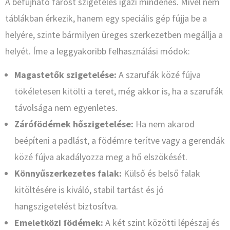
A befújható farost szigetelés igazi mindenes. Mivel nem
táblákban érkezik, hanem egy speciális gép fújja be a
helyére, szinte bármilyen üreges szerkezetben megállja a
helyét. Íme a leggyakoribb felhasználási módok:
Magastetők szigetelése:
A szarufák közé fújva
tökéletesen kitölti a teret, még akkor is, ha a szarufák
távolsága nem egyenletes.
Zárófödémek hőszigetelése:
Ha nem akarod
beépíteni a padlást, a födémre terítve vagy a gerendák
közé fújva akadályozza meg a hő elszökését.
Könnyűszerkezetes falak:
Külső és belső falak
kitöltésére is kiváló, stabil tartást és jó
hangszigetelést biztosítva.
Emeletközi födémek:
A két szint közötti lépészaj és