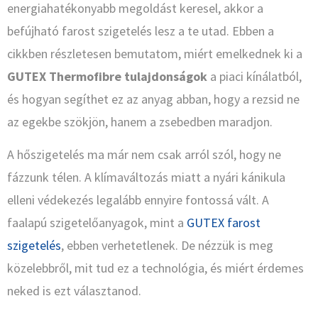
energiahatékonyabb megoldást keresel, akkor a
befújható farost szigetelés lesz a te utad. Ebben a
cikkben részletesen bemutatom, miért emelkednek ki a
GUTEX Thermofibre tulajdonságok
a piaci kínálatból,
és hogyan segíthet ez az anyag abban, hogy a rezsid ne
az egekbe szökjön, hanem a zsebedben maradjon.
A hőszigetelés ma már nem csak arról szól, hogy ne
fázzunk télen. A klímaváltozás miatt a nyári kánikula
elleni védekezés legalább ennyire fontossá vált. A
faalapú szigetelőanyagok, mint a
GUTEX farost
szigetelés
, ebben verhetetlenek. De nézzük is meg
közelebbről, mit tud ez a technológia, és miért érdemes
neked is ezt választanod.