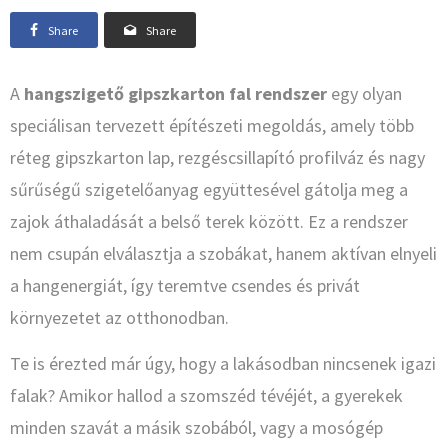
Share
Share
A
hangszigető gipszkarton fal rendszer
egy olyan
speciálisan tervezett építészeti megoldás, amely több
réteg gipszkarton lap, rezgéscsillapító profilváz és nagy
sűrűségű szigetelőanyag együttesével gátolja meg a
zajok áthaladását a belső terek között. Ez a rendszer
nem csupán elválasztja a szobákat, hanem aktívan elnyeli
a hangenergiát, így teremtve csendes és privát
környezetet az otthonodban.
Te is érezted már úgy, hogy a lakásodban nincsenek igazi
falak? Amikor hallod a szomszéd tévéjét, a gyerekek
minden szavát a másik szobából, vagy a mosógép