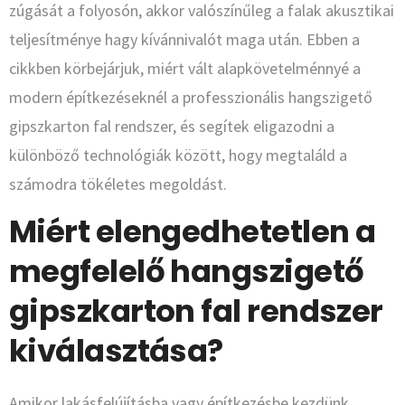
zúgását a folyosón, akkor valószínűleg a falak akusztikai
teljesítménye hagy kívánnivalót maga után. Ebben a
cikkben körbejárjuk, miért vált alapkövetelménnyé a
modern építkezéseknél a professzionális hangszigető
gipszkarton fal rendszer, és segítek eligazodni a
különböző technológiák között, hogy megtaláld a
számodra tökéletes megoldást.
Miért elengedhetetlen a
megfelelő hangszigető
gipszkarton fal rendszer
kiválasztása?
Amikor lakásfelújításba vagy építkezésbe kezdünk,