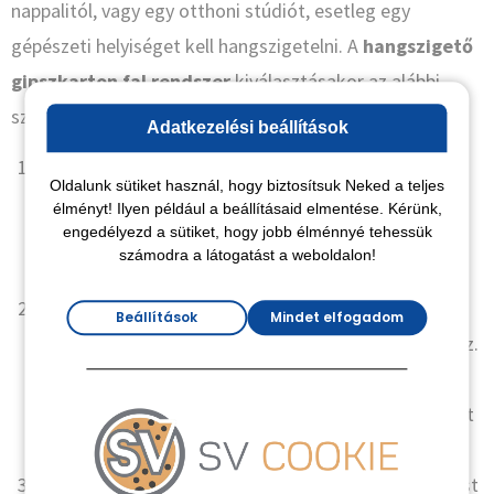
nappalitól, vagy egy otthoni stúdiót, esetleg egy
gépészeti helyiséget kell hangszigetelni. A
hangszigető
gipszkarton fal rendszer
kiválasztásakor az alábbi
szempontokat vedd figyelembe:
Adatkezelési beállítások
Zajszint mértéke:
Mennyire hangos a forrás? Egy
Oldalunk sütiket használ, hogy biztosítsuk Neked a teljes
egyszerű beszélgetéshez elég a standard hanggátló
élményt! Ilyen például a beállításaid elmentése. Kérünk,
engedélyezd a sütiket, hogy jobb élménnyé tehessük
megoldás, de egy házimozihoz már komolyabb
számodra a látogatást a weboldalon!
rétegrend kell.
Helyigény:
Minél vastagabb a fal, annál jobb a
Beállítások
Mindet elfogadom
szigetelés, de értékes négyzetmétereket veszíthetsz.
A befúvásos technikával vékonyabb
keresztmetszetben is elérhető ugyanaz a hatás, amit
vastagabb, hagyományos anyagokkal kapnál.
Költségvetés:
A prémium anyagok (kék lapok, farost