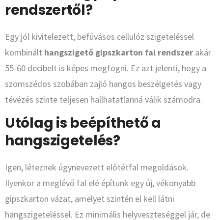
rendszertől?
Egy jól kivitelezett, befúvásos cellulóz szigeteléssel
kombinált
hangszigető gipszkarton fal rendszer
akár
55-60 decibelt is képes megfogni. Ez azt jelenti, hogy a
szomszédos szobában zajló hangos beszélgetés vagy
tévézés szinte teljesen hallhatatlanná válik számodra.
Utólag is beépíthető a
hangszigetelés?
Igen, léteznek úgynevezett előtétfal megoldások.
Ilyenkor a meglévő fal elé építünk egy új, vékonyabb
gipszkarton vázat, amelyet szintén el kell látni
hangszigeteléssel. Ez minimális helyveszteséggel jár, de