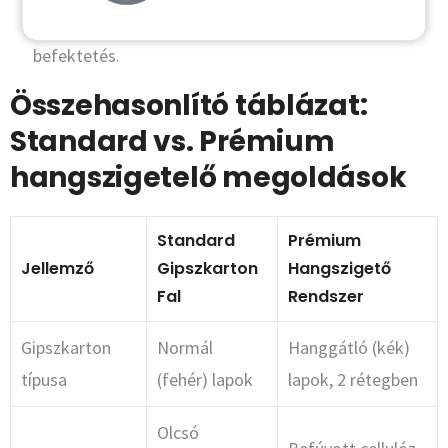
szigetelés) drágábbak, de a nyugalom megtérülő
befektetés.
Összehasonlító táblázat:
Standard vs. Prémium
hangszigetelő megoldások
Standard
Prémium
Jellemző
Gipszkarton
Hangszigető
Fal
Rendszer
Gipszkarton
Normál
Hanggátló (kék)
típusa
(fehér) lapok
lapok, 2 rétegben
Olcsó