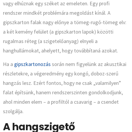
vagy elhúznak egy széket az emeleten. Egy profi
rendszer mindkét problémára megoldást kínál. A
gipszkarton falak nagy előnye a tömeg-rugó-tömeg elv:
a két kemény felület (a gipszkarton lapok) közötti
rugalmas réteg (a szigetelőanyag) elnyeli a
hanghullámokat, ahelyett, hogy továbbítaná azokat.
Ha a
gipszkartonozás
során nem figyelünk az akusztikai
részletekre, a végeredmény egy kongó, doboz-szerű
hangzás lesz. Ezért fontos, hogy ne csak „valamilyen”
falat építsünk, hanem rendszerszinten gondolkodjunk,
ahol minden elem – a profiltól a csavarig – a csendet
szolgálja.
A hangszigető