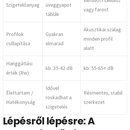
Befúvott cellulóz
Szigetelőanyag
üveggyapot
vagy farost
táblák
Akusztikai szalag
Profilok
Gyakran
minden profil
csillapítása
elmarad
alatt
Hanggátlási
kb. 35-42 dB
kb. 55-65+ dB
érték (Rw)
Idővel
Élettartam /
Résmentes, stabil
roskadhat a
Hatékonyság
szerkezet
szigetelés
Lépésről lépésre: A