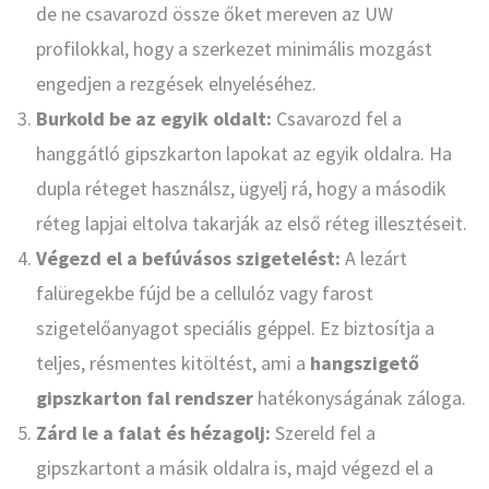
de ne csavarozd össze őket mereven az UW
profilokkal, hogy a szerkezet minimális mozgást
engedjen a rezgések elnyeléséhez.
Burkold be az egyik oldalt:
Csavarozd fel a
hanggátló gipszkarton lapokat az egyik oldalra. Ha
dupla réteget használsz, ügyelj rá, hogy a második
réteg lapjai eltolva takarják az első réteg illesztéseit.
Végezd el a befúvásos szigetelést:
A lezárt
falüregekbe fújd be a cellulóz vagy farost
szigetelőanyagot speciális géppel. Ez biztosítja a
teljes, résmentes kitöltést, ami a
hangszigető
gipszkarton fal rendszer
hatékonyságának záloga.
Zárd le a falat és hézagolj:
Szereld fel a
gipszkartont a másik oldalra is, majd végezd el a