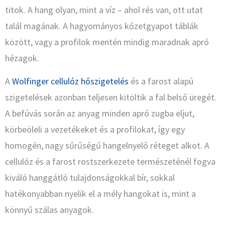
titok. A hang olyan, mint a víz – ahol rés van, ott utat
talál magának. A hagyományos kőzetgyapot táblák
között, vagy a profilok mentén mindig maradnak apró
hézagok.
A
Wolfinger cellulóz hőszigetelés
és a farost alapú
szigetelések azonban teljesen kitöltik a fal belső üregét.
A befúvás során az anyag minden apró zugba eljut,
körbeöleli a vezetékeket és a profilokat, így egy
homogén, nagy sűrűségű hangelnyelő réteget alkot. A
cellulóz és a farost rostszerkezete természeténél fogva
kiváló hanggátló tulajdonságokkal bír, sokkal
hatékonyabban nyelik el a mély hangokat is, mint a
könnyű szálas anyagok.