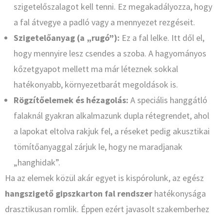
szigetelőszalagot kell tenni. Ez megakadályozza, hogy
a fal átvegye a padló vagy a mennyezet rezgéseit.
Szigetelőanyag (a „rugó”):
Ez a fal lelke. Itt dől el,
hogy mennyire lesz csendes a szoba. A hagyományos
kőzetgyapot mellett ma már léteznek sokkal
hatékonyabb, környezetbarát megoldások is.
Rögzítőelemek és hézagolás:
A speciális hanggátló
falaknál gyakran alkalmazunk dupla rétegrendet, ahol
a lapokat eltolva rakjuk fel, a réseket pedig akusztikai
tömítőanyaggal zárjuk le, hogy ne maradjanak
„hanghidak”.
Ha az elemek közül akár egyet is kispórolunk, az egész
hangszigető gipszkarton fal rendszer
hatékonysága
drasztikusan romlik. Éppen ezért javasolt szakemberhez