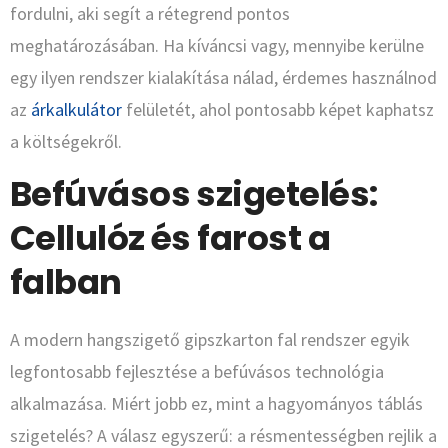
fordulni, aki segít a rétegrend pontos
meghatározásában. Ha kíváncsi vagy, mennyibe kerülne
egy ilyen rendszer kialakítása nálad, érdemes használnod
az
árkalkulátor
felületét, ahol pontosabb képet kaphatsz
a költségekről.
Befúvásos szigetelés:
Cellulóz és farost a
falban
A modern hangszigető gipszkarton fal rendszer egyik
legfontosabb fejlesztése a befúvásos technológia
alkalmazása. Miért jobb ez, mint a hagyományos táblás
szigetelés? A válasz egyszerű: a résmentességben rejlik a