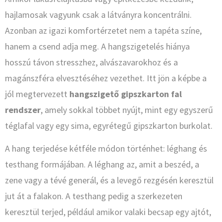
hajlamosak vagyunk csak a látványra koncentrálni.
Azonban az igazi komfortérzetet nem a tapéta színe,
hanem a csend adja meg. A hangszigetelés hiánya
hosszú távon stresszhez, alvászavarokhoz és a
magánszféra elvesztéséhez vezethet. Itt jön a képbe a
jól megtervezett
hangszigető gipszkarton fal
rendszer
, amely sokkal többet nyújt, mint egy egyszerű
téglafal vagy egy sima, egyrétegű gipszkarton burkolat.
A hang terjedése kétféle módon történhet: léghang és
testhang formájában. A léghang az, amit a beszéd, a
zene vagy a tévé generál, és a levegő rezgésén keresztül
jut át a falakon. A testhang pedig a szerkezeten
keresztül terjed, például amikor valaki becsap egy ajtót,