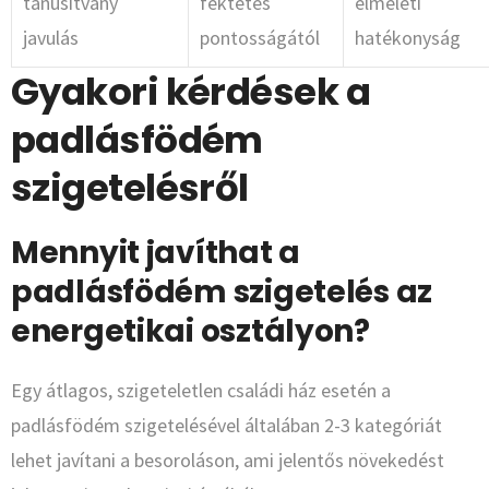
tanúsítvány
fektetés
elméleti
javulás
pontosságától
hatékonyság
Gyakori kérdések a
padlásfödém
szigetelésről
Mennyit javíthat a
padlásfödém szigetelés az
energetikai osztályon?
Egy átlagos, szigeteletlen családi ház esetén a
padlásfödém szigetelésével általában 2-3 kategóriát
lehet javítani a besoroláson, ami jelentős növekedést