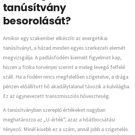
tanúsítvány
besorolását?
Amikor egy szakember elkészíti az energetikai
tanúsítványt, a házad minden egyes szerkezeti elemét
megvizsgálja. A padlásfödém kiemelt figyelmet kap,
hiszen a fizika törvényei szerint a meleg levegő felfelé
száll. Ha a födém nincs megfelelően szigetelve, a drága
pénzen előállított hő akadálytalanul távozik a külvilágba.
Ez az úgynevezett transzmissziós hőveszteség.
A tanúsítványban szereplő értékeket nagyban
meghatározza az „U-érték”, azaz a hőátbocsátási
tényező. Minél kisebb ez a szám, annál jobb a szigetelés.