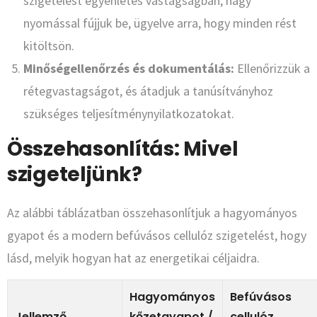
szigetelést egyenletes vastagságban, nagy
nyomással fújjuk be, ügyelve arra, hogy minden rést
kitöltsön.
Minőségellenőrzés és dokumentálás:
Ellenőrizzük a
rétegvastagságot, és átadjuk a tanúsítványhoz
szükséges teljesítménynyilatkozatokat.
Összehasonlítás: Mivel
szigeteljünk?
Az alábbi táblázatban összehasonlítjuk a hagyományos
gyapot és a modern befúvásos cellulóz szigetelést, hogy
lásd, melyik hogyan hat az energetikai céljaidra.
Hagyományos
Befúvásos
Jellemző
kőzetgyapot /
cellulóz