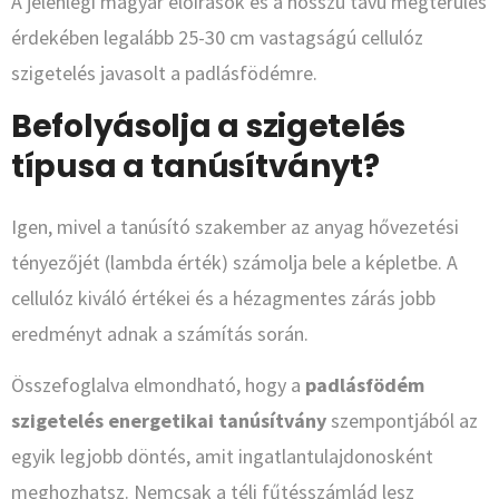
A jelenlegi magyar előírások és a hosszú távú megtérülés
érdekében legalább 25-30 cm vastagságú cellulóz
szigetelés javasolt a padlásfödémre.
Befolyásolja a szigetelés
típusa a tanúsítványt?
Igen, mivel a tanúsító szakember az anyag hővezetési
tényezőjét (lambda érték) számolja bele a képletbe. A
cellulóz kiváló értékei és a hézagmentes zárás jobb
eredményt adnak a számítás során.
Összefoglalva elmondható, hogy a
padlásfödém
szigetelés energetikai tanúsítvány
szempontjából az
egyik legjobb döntés, amit ingatlantulajdonosként
meghozhatsz. Nemcsak a téli fűtésszámlád lesz