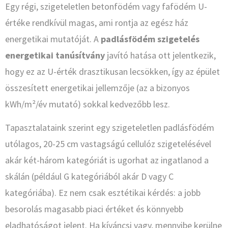
Egy régi, szigeteletlen betonfödém vagy fafödém U-
értéke rendkívül magas, ami rontja az egész ház
energetikai mutatóját. A
padlásfödém szigetelés
energetikai tanúsítvány
javító hatása ott jelentkezik,
hogy ez az U-érték drasztikusan lecsökken, így az épület
összesített energetikai jellemzője (az a bizonyos
kWh/m²/év mutató) sokkal kedvezőbb lesz.
Tapasztalataink szerint egy szigeteletlen padlásfödém
utólagos, 20-25 cm vastagságú cellulóz szigetelésével
akár két-három kategóriát is ugorhat az ingatlanod a
skálán (például G kategóriából akár D vagy C
kategóriába). Ez nem csak esztétikai kérdés: a jobb
besorolás magasabb piaci értéket és könnyebb
eladhatóságot jelent. Ha kíváncsi vagy, mennyibe kerülne