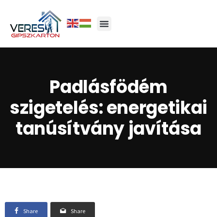
Padlásfödém
szigetelés: energetikai
tanúsítvány javítása
Share
Share