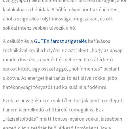
üveggyapot) elkerülhetetlenek az illesztési hézagok, ahol
kialakulnak a hőhidak. A hőhíd olyan pont az épületen,
ahol a szigetelés folytonossága megszakad, és ott
sokkal intenzívebben távozik a hő.
A cellulóz és a
GUTEX farost szigetelés
befúvásos
technikával kerül a helyére. Ez azt jelenti, hogy az anyag
minden kis rést, repedést és nehezen hozzáférhető
sarkot kitölt, egy összefüggő, „hőhídmentes” paplant
alkotva. Az energetikai tanúsító ezt látva sokkal jobb
hatékonysági tényezőt tud kalkulálni a födémre.
Ezek az anyagok nem csak télen tartják bent a meleget,
hanem kiemelkedő a hőtároló tömegük is. Ez a
„fáziseltolódás” miatt fontos: nyáron sokkal lassabban
engedik át a tetőtér felől érkező forróságot, így a