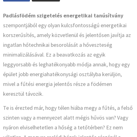
Padlásfödém szigetelés energetikai tanúsítvány
szempontjából egy olyan kulcsfontosságú energetikai
korszerűsítés, amely közvetlenül és jelentősen javítja az
ingatlan hőtechnikai besorolását a hőveszteség
minimalizálásával. Ez a beavatkozás az egyik
leggyorsabb és leghatékonyabb módja annak, hogy egy
épület jobb energiahatékonysági osztályba kerüljön,
mivel a fűtési energia jelentős része a födémen
keresztül távozik.
Te is érezted már, hogy télen hiába megy a fűtés, a felső
szinten vagy a mennyezet alatt mégis hűvös van? Vagy
nyáron elviselhetetlen a hőség a tetőtérben? Ez nem