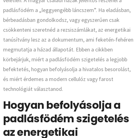
véletlen. A magyar családi házak jelentős részénél a
padlásfödém a „leggyengébb láncszem”. Ha eladásban,
bérbeadásban gondolkodsz, vagy egyszerűen csak
csökkenteni szeretnéd a rezsiszámlákat, az energetikai
tanúsítvány lesz az a dokumentum, ami feketén-fehéren
megmutatja a házad állapotát. Ebben a cikkben
körbejárjuk, miért a padlásfödém szigetelés a legjobb
befektetés, hogyan befolyásolja a hivatalos besorolást,
és miért érdemes a modern cellulóz vagy farost
technológiát választanod.
Hogyan befolyásolja a
padlásfödém szigetelés
az energetikai