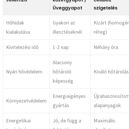
Üveggyapot
szigetelés
Hőhidak
Gyakori az
Kizárt (homogé
kialakulása
illesztéseknél
réteg)
Kivitelezési idő
1-2 nap
Néhány óra
Alacsony
Nyári hővédelem
hőtároló
Kiváló hőtárolás
képesség
Energiaigényes
Újrahasznosítot
Környezetvédelem
gyártás
alapanyagok
Energetikai
Jó, de függ a
Maximális