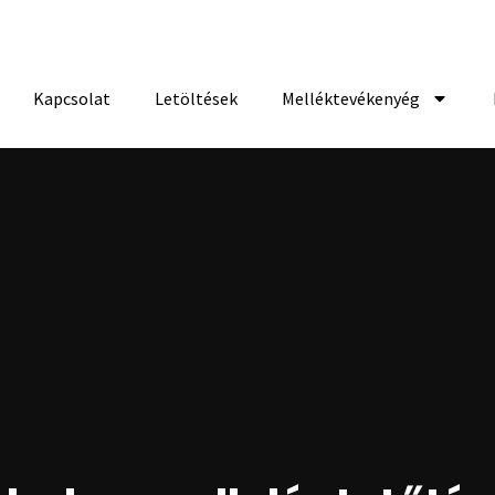
Kapcsolat
Letöltések
Melléktevékenyég