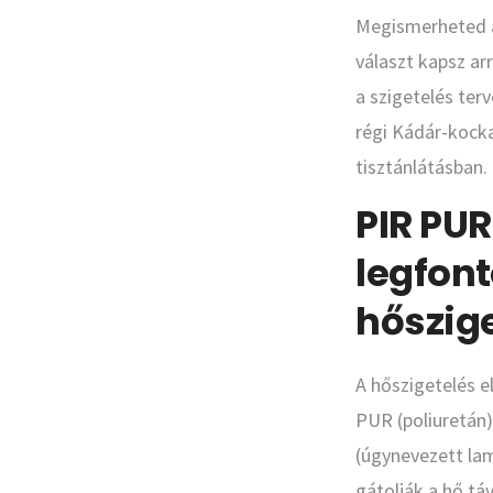
Megismerheted a 
választ kapsz arr
a szigetelés ter
régi Kádár-kocka
tisztánlátásban.
PIR PUR
legfon
hőszig
A hőszigetelés e
PUR (poliuretán)
(úgynevezett lam
gátolják a hő tá