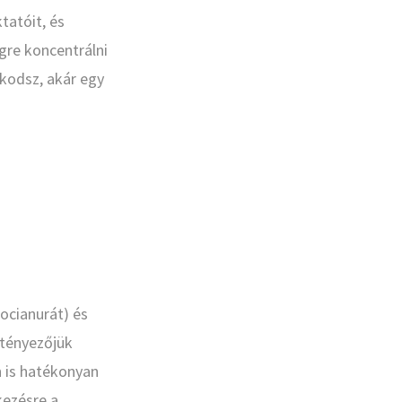
tatóit, és
egre koncentrálni
lkodsz, akár egy
a
zocianurát) és
 tényezőjük
n is hatékonyan
kezésre a