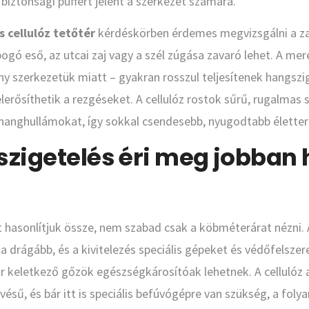
 biztonsági puffert jelent a szerkezet számára.
s cellulóz tetőtér
kérdéskörben érdemes megvizsgálni a za
ogó eső, az utcai zaj vagy a szél zúgása zavaró lehet. A me
 szerkezetük miatt – gyakran rosszul teljesítenek hangszig
lerősíthetik a rezgéseket. A cellulóz rostok sűrű, rugalmas 
a hanghullámokat, így sokkal csendesebb, nyugodtabb élettere
szigetelés éri meg jobban
t hasonlítjuk össze, nem szabad csak a köbméterárat nézni.
 drágább, és a kivitelezés speciális gépeket és védőfelszere
or keletkező gőzök egészségkárosítóak lehetnek. A cellulóz
ésű, és bár itt is speciális befúvógépre van szükség, a foly