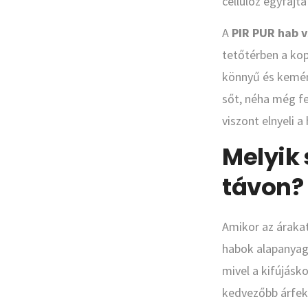
cellulóz egyfajta
A
PIR PUR hab v
tetőtérben a kop
könnyű és kemény
sőt, néha még fe
viszont elnyeli 
Melyik 
távon?
Amikor az áraka
habok alapanyaga
mivel a kifújásk
kedvezőbb árfekv