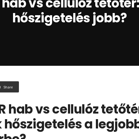
 hab vs cellulóz tetőtér
hőszigetelés jobb?
Share
R hab vs cellulóz tetőté
 hőszigetelés a legjob