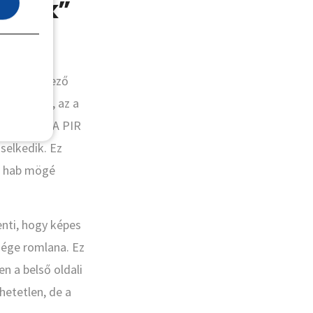
egzik”
ban keletkező
lecsapódik, az a
vezethet. A PIR
selkedik. Ez
 a hab mögé
enti, hogy képes
sége romlana. Ez
n a belső oldali
hetetlen, de a