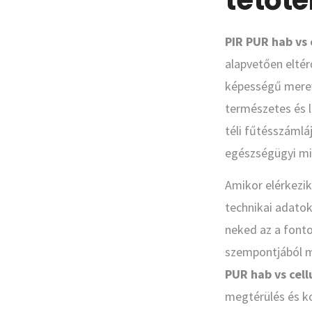
tetőt
PIR PUR hab vs 
alapvetően eltér
képességű merev 
természetes és 
téli fűtésszámlá
egészségügyi mi
Amikor elérkezik
technikai adatok
neked az a fonto
szempontjából mi
PUR hab vs cell
megtérülés és ko