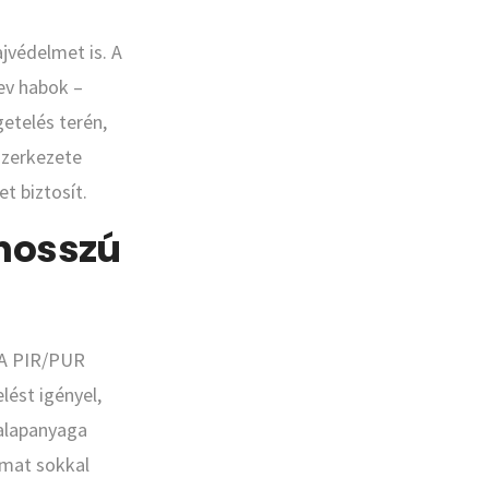
jvédelmet is. A
rev habok –
etelés terén,
szerkezete
t biztosít.
 hosszú
 A PIR/PUR
lést igényel,
 alapanyaga
amat sokkal