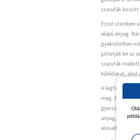
szarufák között 
Ezzel szemben a 
alapú anyag. Bár
gyakorlatban még
juttatják be az 
szarufák mellett
hőhidakat, ahol
A legfontosabb 
meg. A könnyű, 
gyorsan áthatol 
Olda
példá
anyag, ami képes
elviselhetetlen f