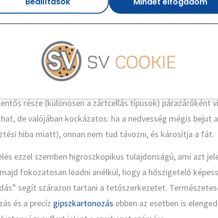
 légtömörség: Hogyan „lél
Beállítások
Mindet elfogadom
?
ésekor az egyik legnagyobb veszélyforrás a pára. Ha a lakás
fürdésből, légzésből adódóan) bejut a hőszigetelésbe és ott 
sodásához, penészedéshez és a faszerkezet korhadásához 
entős része (különösen a zártcellás típusok) párazáróként vi
zhat, de valójában kockázatos: ha a nedvesség mégis bejut
sztési hiba miatt), onnan nem tud távozni, és károsítja a fát.
telés ezzel szemben higroszkopikus tulajdonságú, ami azt jel
, majd fokozatosan leadni anélkül, hogy a hőszigetelő képes
ás” segít szárazon tartani a tetőszerkezetet. Természetese
zás és a precíz
gipszkartonozás
ebben az esetben is elenged