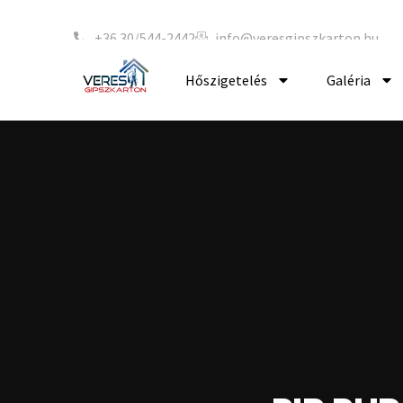
+36 30/544-2442
info@veresgipszkarton.hu
Hőszigetelés
Galéria