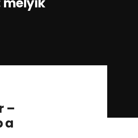
: melyik
r –
b a