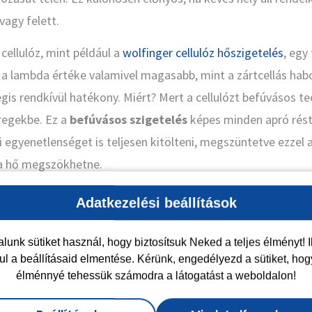
vagy felett.
cellulóz, mint például a
wolfinger cellulóz hőszigetelés
, egy
 a lambda értéke valamivel magasabb, mint a zártcellás hab
is rendkívül hatékony. Miért? Mert a cellulózt befúvásos te
üregekbe. Ez a
befúvásos szigetelés
képes minden apró rést,
i egyenetlenséget is teljesen kitölteni, megszüntetve ezzel a
 a hő megszökhetne.
különbség azonban nem a téli fűtésnél, hanem a nyári hősé
Adatkezelési beállítások
műanyag alapú habok hőtároló tömege minimális, így a nyár
rajtuk. A cellulóz ezzel szemben nagy sűrűségű és kiváló h
lunk sütiket használ, hogy biztosítsuk Neked a teljes élményt! I
ul a beállításaid elmentése. Kérünk, engedélyezd a sütiket, hog
 órákon át „visszatartani” a meleget, így a tetőtérben este
élménnyé tehessük számodra a látogatást a weboldalon!
orróság.