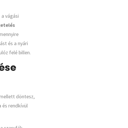
 a vágási
getelés
amennyire
st és a nyári
óz felé billen.
lése
ellett döntesz,
a és rendkívül
 a szarufák