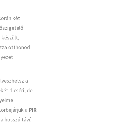
során két
hőszigetelő
 készült,
ozza otthonod
nyezet
elveszhetsz a
két dicséri, de
nyelme
körbejárjuk a
PIR
 a hosszú távú