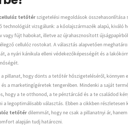
érbe?
cellulóz tetőtér
szigetelési megoldások összehasonlítása 
ő technológiát vizsgálunk: a kőolajszármazék alapú, kiváló 
vagy fújt habokat, illetve az újrahasznosított újságpapírból
lélegző cellulóz rostokat. A választás alapvetően meghatár
ját, a nyári kánikula elleni védekezőképességét és a lakókör
nőségét.
 a pillanat, hogy dönts a tetőtér hőszigeteléséről, könnyen 
 és a marketingígéretek tengerében. Mindenki a saját termé
s, hogy a te otthonod, a te pénztárcád és a te családod ké
 a legoptimálisabb választás. Ebben a cikkben részletesen 
ulóz tetőtér
dilemmát, hogy ne csak a pillanatnyi ár, hanem
mfort alapján tudj határozni.