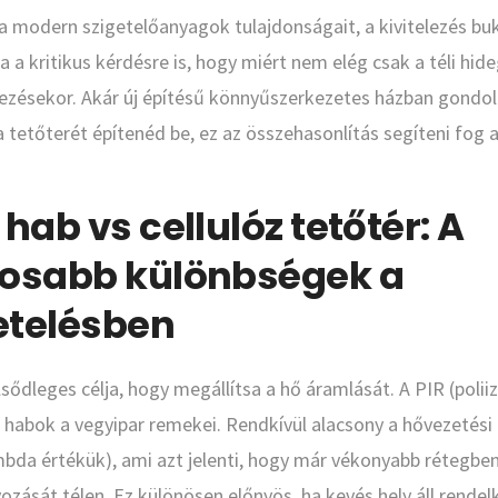
modern szigetelőanyagok tulajdonságait, a kivitelezés buk
a a kritikus kérdésre is, hogy miért nem elég csak a téli hid
vezésekor. Akár új építésű könnyűszerkezetes házban gondo
 tetőterét építenéd be, ez az összehasonlítás segíteni fog 
 hab vs cellulóz tetőtér: A
tosabb különbségek a
etelésben
lsődleges célja, hogy megállítsa a hő áramlását. A PIR (polii
 habok a vegyipar remekei. Rendkívül alacsony a hővezetési
bda értékük), ami azt jelenti, hogy már vékonyabb rétegbe
vozását télen. Ez különösen előnyös, ha kevés hely áll rendel