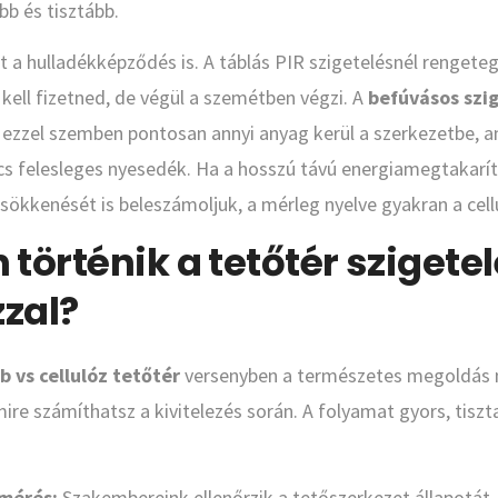
b és tisztább.
a hulladékképződés is. A táblás PIR szigetelésnél rengeteg
i kell fizetned, de végül a szemétben végzi. A
befúvásos szi
 ezzel szemben pontosan annyi anyag kerül a szerkezetbe, 
cs felesleges nyesedék. Ha a hosszú távú energiamegtakarítá
sökkenését is beleszámoljuk, a mérleg nyelve gyakran a cellul
történik a tetőtér szigete
zzal?
b vs cellulóz tetőtér
versenyben a természetes megoldás m
ire számíthatsz a kivitelezés során. A folyamat gyors, tiszt
lmérés:
Szakembereink ellenőrzik a tetőszerkezet állapotát,