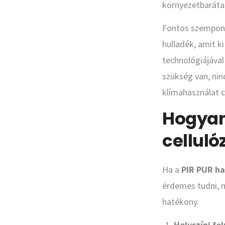
környezetbarátab
Fontos szempont 
hulladék, amit k
technológiájával
szükség van, nin
klímahasználat c
Hogyan 
celluló
Ha a
PIR PUR ha
érdemes tudni, m
hatékony.
Helyszíni fe