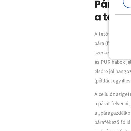
Pára és
a tetőd
A tetőtér beépít
pára (főzésből, 
szerkezet gombá
és PUR habok jel
elsőre jól hango
(például egy ille
A cellulóz szige
a párát felvenni
a „páragazdálkod
párafékező fóliá