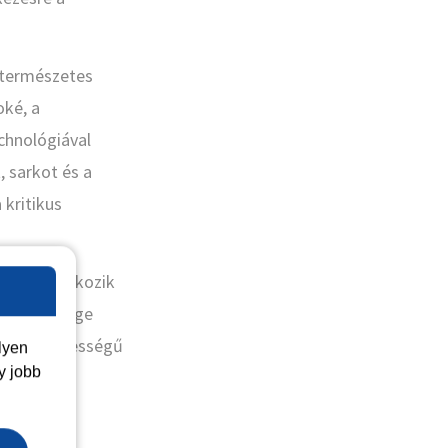
 természetes
oké, a
chnológiával
 sarkot és a
 kritikus
gben mutatkozik
i nap melege
őtároló képességű
lyen
y jobb
 sem lesz