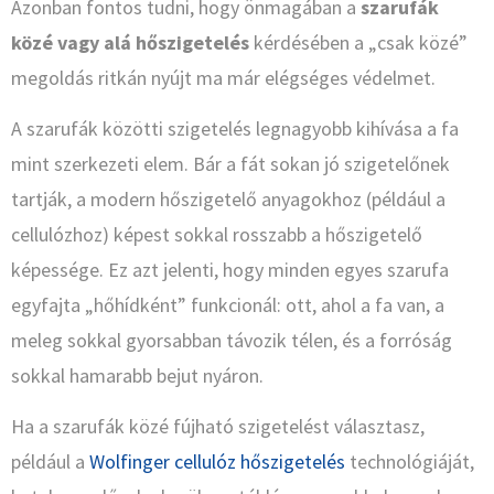
Azonban fontos tudni, hogy önmagában a
szarufák
közé vagy alá hőszigetelés
kérdésében a „csak közé”
megoldás ritkán nyújt ma már elégséges védelmet.
A szarufák közötti szigetelés legnagyobb kihívása a fa
mint szerkezeti elem. Bár a fát sokan jó szigetelőnek
tartják, a modern hőszigetelő anyagokhoz (például a
cellulózhoz) képest sokkal rosszabb a hőszigetelő
képessége. Ez azt jelenti, hogy minden egyes szarufa
egyfajta „hőhídként” funkcionál: ott, ahol a fa van, a
meleg sokkal gyorsabban távozik télen, és a forróság
sokkal hamarabb bejut nyáron.
Ha a szarufák közé fújható szigetelést választasz,
például a
Wolfinger cellulóz hőszigetelés
technológiáját,