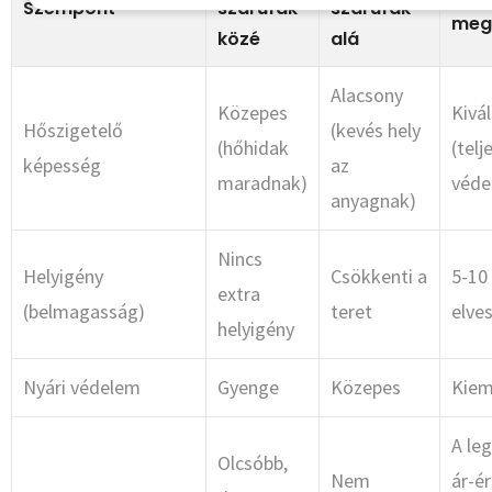
Szempont
szarufák
szarufák
meg
közé
alá
Alacsony
Közepes
Kivá
Hőszigetelő
(kevés hely
(hőhidak
(telj
képesség
az
maradnak)
véde
anyagnak)
Nincs
Helyigény
Csökkenti a
5-10
extra
(belmagasság)
teret
elve
helyigény
Nyári védelem
Gyenge
Közepes
Kiem
A le
Olcsóbb,
Nem
ár-é