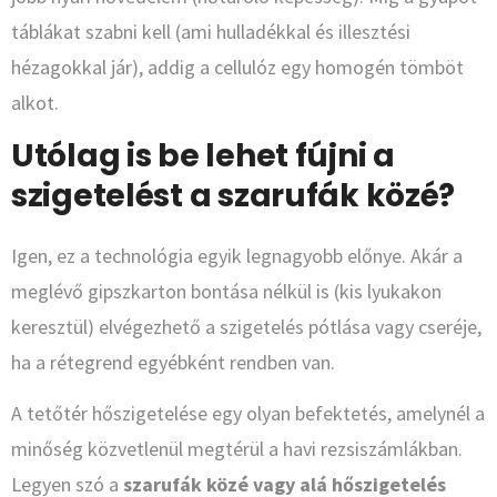
táblákat szabni kell (ami hulladékkal és illesztési
hézagokkal jár), addig a cellulóz egy homogén tömböt
alkot.
Utólag is be lehet fújni a
szigetelést a szarufák közé?
Igen, ez a technológia egyik legnagyobb előnye. Akár a
meglévő gipszkarton bontása nélkül is (kis lyukakon
keresztül) elvégezhető a szigetelés pótlása vagy cseréje,
ha a rétegrend egyébként rendben van.
A tetőtér hőszigetelése egy olyan befektetés, amelynél a
minőség közvetlenül megtérül a havi rezsiszámlákban.
Legyen szó a
szarufák közé vagy alá hőszigetelés