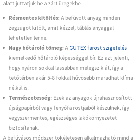
alatt juttatjuk be a zárt üregekbe.
Résmentes kitöltés:
A befúvott anyag minden
zegzugot kitölt, amit kézzel, táblás anyaggal
lehetetlen lenne.
Nagy hőtároló tömeg:
A
GUTEX farost szigetelés
kiemelkedő hőtároló képességgel bír. Ez azt jelenti,
hogy nyáron sokkal lassabban melegszik át, így a
tetőtérben akár 5-8 fokkal hűvösebb maradhat klíma
nélkül is.
Természetesség:
Ezek az anyagok újrahasznosított
újságpapírból vagy fenyőfa rostjaiból készülnek, így
vegyszermentes, egészséges lakókörnyezetet
biztosítanak.
A befúvásos módszer tökéletesen alkalmazható mind a