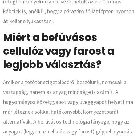
rétegben kényelmesen elvezethetők az elektromos
kábelek is, anélkül, hogy a párazáró fóliát lépten-nyomon
át kellene lyukasztani.
Miért a befúvásos
cellulóz vagy farost a
legjobb választás?
Amikor a tetőtér szigeteléséről beszélünk, nemcsak a
vastagság, hanem az anyag minősége is számít. A
hagyományos kőzetgyapot vagy üveggyapot helyett ma
már léteznek sokkal hatékonyabb, környezetbarát
alternatívák. A befúvásos technológia lényege, hogy az
anyagot (legyen az cellulóz vagy farost) géppel, nyomás