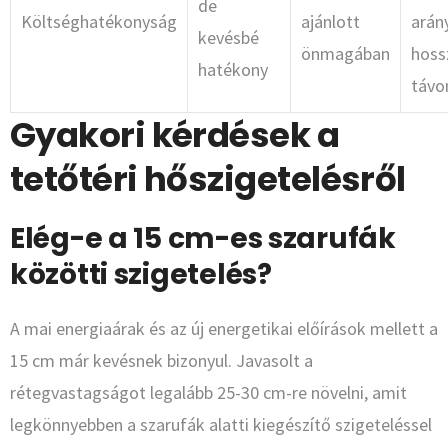
de
Költséghatékonyság
ajánlott
arán
kevésbé
önmagában
hoss
hatékony
távo
Gyakori kérdések a
tetőtéri hőszigetelésről
Elég-e a 15 cm-es szarufák
közötti szigetelés?
A mai energiaárak és az új energetikai előírások mellett a
15 cm már kevésnek bizonyul. Javasolt a
rétegvastagságot legalább 25-30 cm-re növelni, amit
legkönnyebben a szarufák alatti kiegészítő szigeteléssel