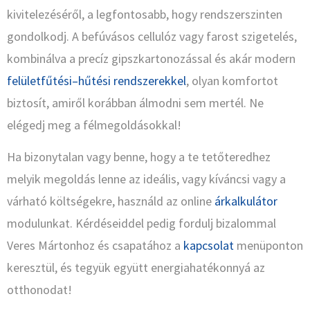
kivitelezéséről, a legfontosabb, hogy rendszerszinten
gondolkodj. A befúvásos cellulóz vagy farost szigetelés,
kombinálva a precíz gipszkartonozással és akár modern
felületfűtési–hűtési rendszerekkel
, olyan komfortot
biztosít, amiről korábban álmodni sem mertél. Ne
elégedj meg a félmegoldásokkal!
Ha bizonytalan vagy benne, hogy a te tetőteredhez
melyik megoldás lenne az ideális, vagy kíváncsi vagy a
várható költségekre, használd az online
árkalkulátor
modulunkat. Kérdéseiddel pedig fordulj bizalommal
Veres Mártonhoz és csapatához a
kapcsolat
menüponton
keresztül, és tegyük együtt energiahatékonnyá az
otthonodat!