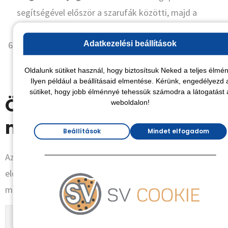
segítségével először a szarufák közötti, majd a
szarufák alatti részt töltjük fel az előírt sűrűségben.
Adatkezelési beállítások
Belső burkolás:
A szigetelés lezárása után
következhet a
gipszkartonozás
, amely végleges
Oldalunk sütiket használ, hogy biztosítsuk Neked a teljes élmén
formát ad a helyiségnek.
Ilyen például a beállításaid elmentése. Kérünk, engedélyezd 
sütiket, hogy jobb élménnyé tehessük számodra a látogatást 
Összehasonlítás: Melyik
weboldalon!
megoldást válasszam?
Beállítások
Mindet elfogadom
Az alábbi táblázat segít átlátni a különböző megoldások
előnyeit és hátrányait, hogy könnyebben eldönthesd,
melyik illik hozzád leginkább.
Csak
Csak
Kom