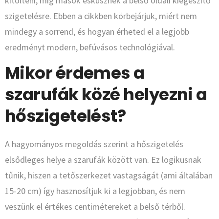
kitölteni, míg mások esküsznek a belső oldali kiegészítő
szigetelésre. Ebben a cikkben körbejárjuk, miért nem
mindegy a sorrend, és hogyan érheted el a legjobb
eredményt modern, befúvásos technológiával.
Mikor érdemes a
szarufák közé helyezni a
hőszigetelést?
A hagyományos megoldás szerint a hőszigetelés
elsődleges helye a szarufák között van. Ez logikusnak
tűnik, hiszen a tetőszerkezet vastagságát (ami általában
15-20 cm) így hasznosítjuk ki a legjobban, és nem
veszünk el értékes centimétereket a belső térből.