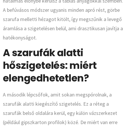
hatalmas előnybe kerülsz a táblás anyagokkal szemben.
A befúvásos módszer ugyanis minden apró rést, görbe
szarufa melletti hézagot kitölt, így megszűnik a levegő
áramlása a szigetelésen belül, ami drasztikusan javítja a
hatékonyságot.
A szarufák alatti
hőszigetelés: miért
elengedhetetlen?
A második lépcsőfok, amit sokan megspórolnak, a
szarufák alatti kiegészítő szigetelés. Ez a réteg a
szarufák belső oldalára kerül, egy külön vázszerkezet
(például gipszkarton profilok) közé. De miért van erre