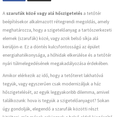
A
szarufák közé vagy alá hőszigetelés
a tetőtér
beépítésekor alkalmazott rétegrendi megoldás, amely
meghatározza, hogy a szigetelőanyag a tartószerkezeti
elemek (szarufák) közé, vagy azok belső síkja alá
kerüljön-e. Ez a döntés kulcsfontosságú az épület
energiahatékonysága, a hőhidak elkerülése és a tetőtér
nyári túlmelegedésének megakadályozása érdekében.
Amikor elérkezik az idő, hogy a tetőteret lakhatóvá
tegyük, vagy egyszerűen csak modernizáljuk a ház
hőszigetelését, az egyik leggyakoribb dilemma, amivel
találkozunk: hova is tegyük a szigetelőanyagot? Sokan
úgy gondolják, elegendő a szarufák közötti részt