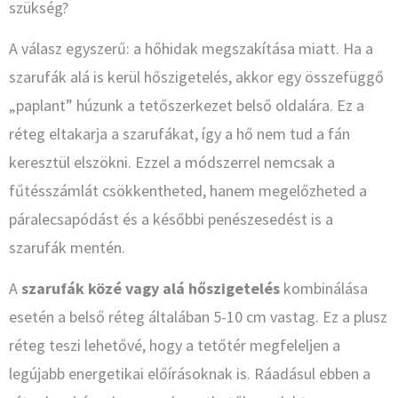
szükség?
A válasz egyszerű: a hőhidak megszakítása miatt. Ha a
szarufák alá is kerül hőszigetelés, akkor egy összefüggő
„paplant” húzunk a tetőszerkezet belső oldalára. Ez a
réteg eltakarja a szarufákat, így a hő nem tud a fán
keresztül elszökni. Ezzel a módszerrel nemcsak a
fűtésszámlát csökkentheted, hanem megelőzheted a
páralecsapódást és a későbbi penészesedést is a
szarufák mentén.
A
szarufák közé vagy alá hőszigetelés
kombinálása
esetén a belső réteg általában 5-10 cm vastag. Ez a plusz
réteg teszi lehetővé, hogy a tetőtér megfeleljen a
legújabb energetikai előírásoknak is. Ráadásul ebben a