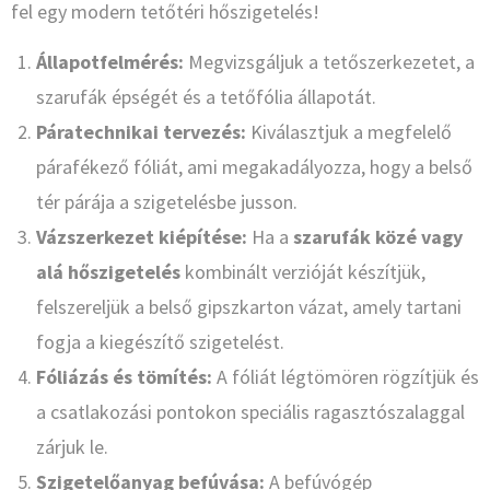
fel egy modern tetőtéri hőszigetelés!
Állapotfelmérés:
Megvizsgáljuk a tetőszerkezetet, a
szarufák épségét és a tetőfólia állapotát.
Páratechnikai tervezés:
Kiválasztjuk a megfelelő
párafékező fóliát, ami megakadályozza, hogy a belső
tér párája a szigetelésbe jusson.
Vázszerkezet kiépítése:
Ha a
szarufák közé vagy
alá hőszigetelés
kombinált verzióját készítjük,
felszereljük a belső gipszkarton vázat, amely tartani
fogja a kiegészítő szigetelést.
Fóliázás és tömítés:
A fóliát légtömören rögzítjük és
a csatlakozási pontokon speciális ragasztószalaggal
zárjuk le.
Szigetelőanyag befúvása:
A befúvógép