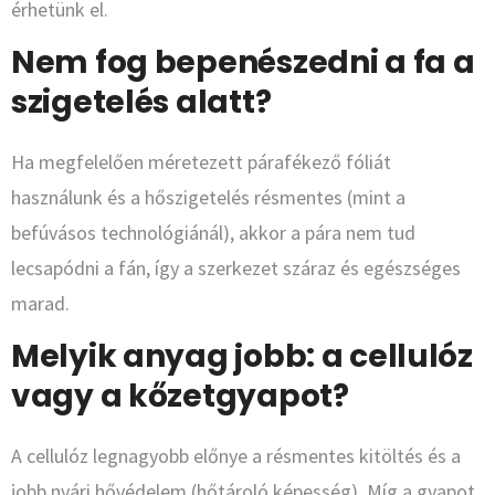
érhetünk el.
Nem fog bepenészedni a fa a
szigetelés alatt?
Ha megfelelően méretezett párafékező fóliát
használunk és a hőszigetelés résmentes (mint a
befúvásos technológiánál), akkor a pára nem tud
lecsapódni a fán, így a szerkezet száraz és egészséges
marad.
Melyik anyag jobb: a cellulóz
vagy a kőzetgyapot?
A cellulóz legnagyobb előnye a résmentes kitöltés és a
jobb nyári hővédelem (hőtároló képesség). Míg a gyapot