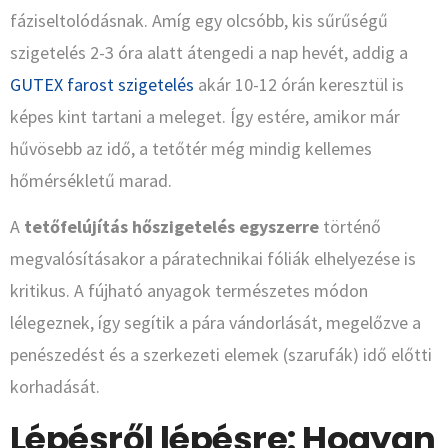
fáziseltolódásnak. Amíg egy olcsóbb, kis sűrűségű
szigetelés 2-3 óra alatt átengedi a nap hevét, addig a
GUTEX farost szigetelés
akár 10-12 órán keresztül is
képes kint tartani a meleget. Így estére, amikor már
hűvösebb az idő, a tetőtér még mindig kellemes
hőmérsékletű marad.
A
tetőfelújítás hőszigetelés egyszerre
történő
megvalósításakor a páratechnikai fóliák elhelyezése is
kritikus. A fújható anyagok természetes módon
lélegeznek, így segítik a pára vándorlását, megelőzve a
penészedést és a szerkezeti elemek (szarufák) idő előtti
korhadását.
Lépésről lépésre: Hogyan