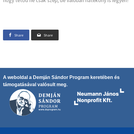
hogy tetőd ne csak szép, de valóban hatékony is legyen!
Share
Share
A weboldal a Demján Sándor Program keretében és
támogatásával valósult meg.