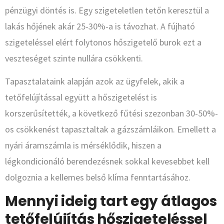
pénzügyi döntés is. Egy szigeteletlen tetőn keresztül a
lakás hőjének akár 25-30%-a is távozhat. A fújható
szigeteléssel elért folytonos hőszigetelő burok ezt a
veszteséget szinte nullára csökkenti.
Tapasztalataink alapján azok az ügyfelek, akik a
tetőfelújítással együtt a hőszigetelést is
korszerűsítették, a következő fűtési szezonban 30-50%-
os csökkenést tapasztaltak a gázszámláikon. Emellett a
nyári áramszámla is mérséklődik, hiszen a
légkondicionáló berendezésnek sokkal kevesebbet kell
dolgoznia a kellemes belső klíma fenntartásához.
Mennyi ideig tart egy átlagos
tetőfelújítás hőszigeteléssel