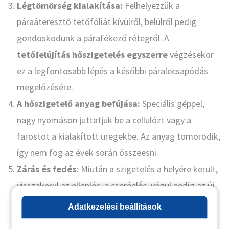
Légtömörség kialakítása:
Felhelyezzük a
páraáteresztő tetőfóliát kívülről, belülről pedig
gondoskodunk a párafékező rétegről. A
tetőfelújítás hőszigetelés egyszerre
végzésekor
ez a legfontosabb lépés a későbbi páralecsapódás
megelőzésére.
A hőszigetelő anyag befújása:
Speciális géppel,
nagy nyomáson juttatjuk be a cellulózt vagy a
farostot a kialakított üregekbe. Az anyag tömörödik,
így nem fog az évek során összeesni.
Zárás és fedés:
Miután a szigetelés a helyére került,
visszakerül az ellenléc, a cserépléc, végül pedig az új
héjazat (cserép, lemez stb.).
Adatkezelési beállítások