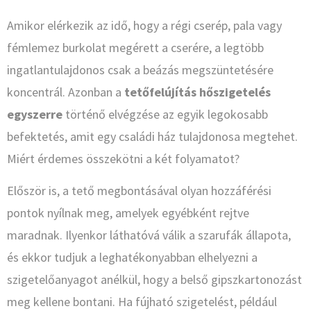
Amikor elérkezik az idő, hogy a régi cserép, pala vagy
fémlemez burkolat megérett a cserére, a legtöbb
ingatlantulajdonos csak a beázás megszüntetésére
koncentrál. Azonban a
tetőfelújítás hőszigetelés
egyszerre
történő elvégzése az egyik legokosabb
befektetés, amit egy családi ház tulajdonosa megtehet.
Miért érdemes összekötni a két folyamatot?
Először is, a tető megbontásával olyan hozzáférési
pontok nyílnak meg, amelyek egyébként rejtve
maradnak. Ilyenkor láthatóvá válik a szarufák állapota,
és ekkor tudjuk a leghatékonyabban elhelyezni a
szigetelőanyagot anélkül, hogy a belső gipszkartonozást
meg kellene bontani. Ha fújható szigetelést, például