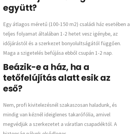
együtt?
Egy átlagos méretű (100-150 m2) családi ház esetében a
teljes folyamat általában 1-2 hetet vesz igénybe, az
időjárástól és a szerkezet bonyolultságától függően.
Maga a szigetelés befújása ebből csupán 1-2 nap.
Beázik-e a ház, ha a
tetőfelújítás alatt esik az
eső?
Nem, profi kivitelezésnél szakaszosan haladunk, és
mindig van kéznél ideiglenes takarófólia, amivel
megvédjük a szerkezetet a váratlan csapadéktól. A
biztonság nálunk elsődleges.