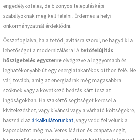
engedélyköteles, de bizonyos településképi
szabályoknak meg kell felelni. Érdemes a helyi
önkormányzatnál érdeklődni.
Összefoglalva, ha a tetőd javításra szorul, ne hagyd ki a
lehetőséget a modernizálásra! A
tetőfelújítás
hőszigetelés egyszerre
elvégezve a leggyorsabb és
leghatékonyabb út egy energiatakarékos otthon felé. Ne
várj tovább, amíg az energiaárak még magasabbra
szöknek vagy a következő beázás kárt tesz az
ingóságokban. Ha szakértő segítséget keresel a
kivitelezéshez, vagy kíváncsi vagy a várható költségekre,
használd az
árkalkulátorunkat
, vagy vedd fel velünk a
kapcsolatot még ma. Veres Márton és csapata segít,