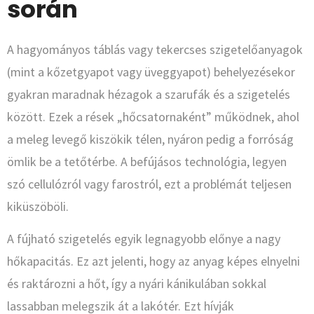
során
A hagyományos táblás vagy tekercses szigetelőanyagok
(mint a kőzetgyapot vagy üveggyapot) behelyezésekor
gyakran maradnak hézagok a szarufák és a szigetelés
között. Ezek a rések „hőcsatornaként” működnek, ahol
a meleg levegő kiszökik télen, nyáron pedig a forróság
ömlik be a tetőtérbe. A befújásos technológia, legyen
szó cellulózról vagy farostról, ezt a problémát teljesen
kiküszöböli.
A fújható szigetelés egyik legnagyobb előnye a nagy
hőkapacitás. Ez azt jelenti, hogy az anyag képes elnyelni
és raktározni a hőt, így a nyári kánikulában sokkal
lassabban melegszik át a lakótér. Ezt hívják