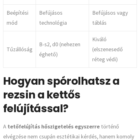
Beépítési
Befújásos
Befújásos vagy
mód
technológia
táblás
Kiváló
B-s2, d0 (nehezen
Tűzállóság
(elszenesedő
éghető)
réteg védi)
Hogyan spórolhatsz a
rezsin a kettős
felújítással?
A
tetőfelújítás hőszigetelés egyszerre
történő
elvégzése nem csupán esztétikai kérdés, hanem komoly