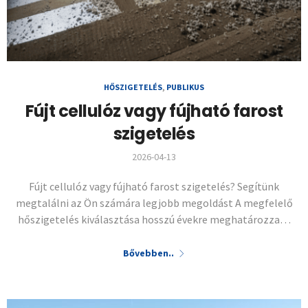
HŐSZIGETELÉS
,
PUBLIKUS
Fújt cellulóz vagy fújható farost
szigetelés
2026-04-13
Fújt cellulóz vagy fújható farost szigetelés? Segítünk
megtalálni az Ön számára legjobb megoldást A megfelelő
hőszigetelés kiválasztása hosszú évekre meghatározza…
Bővebben..