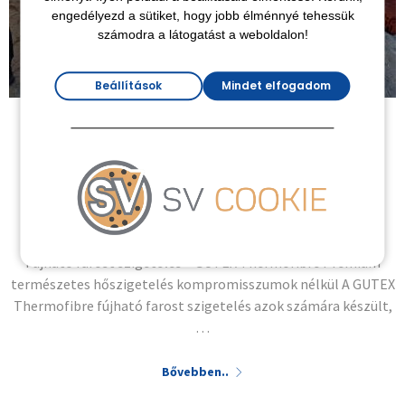
engedélyezd a sütiket, hogy jobb élménnyé tehessük
számodra a látogatást a weboldalon!
Beállítások
Mindet elfogadom
HŐSZIGETELÉS
,
PUBLIKUS
Fújható farost szigetelés – GUTEX
Thermofibre
2026-03-05
Fújható farost szigetelés – GUTEX Thermofibre Prémium
természetes hőszigetelés kompromisszumok nélkül A GUTEX
Thermofibre fújható farost szigetelés azok számára készült,
…
Bővebben..