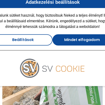
szigetelés
Adatkezelési beállítások
2026-04-13
lunk sütiket használ, hogy biztosítsuk Neked a teljes élményt! I
Fújt cellulóz vagy fújható farost szigetelés? Segítünk
ul a beállításaid elmentése. Kérünk, engedélyezd a sütiket, hog
megtalálni az Ön számára legjobb megoldást A megfelelő
élménnyé tehessük számodra a látogatást a weboldalon!
hőszigetelés kiválasztása hosszú évekre meghatározza…
Beállítások
Mindet elfogadom
Bővebben..