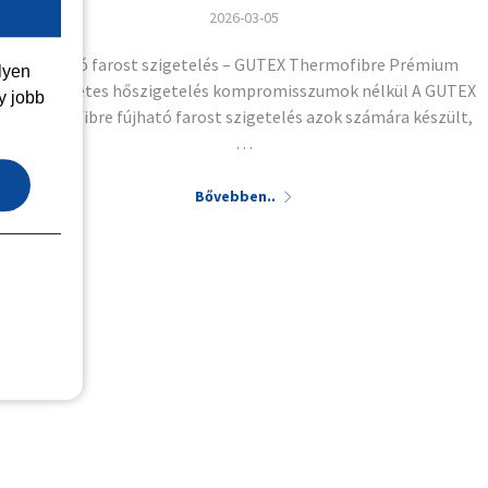
2026-03-05
Fújható farost szigetelés – GUTEX Thermofibre Prémium
lyen
természetes hőszigetelés kompromisszumok nélkül A GUTEX
y jobb
Thermofibre fújható farost szigetelés azok számára készült,
…
Bővebben..