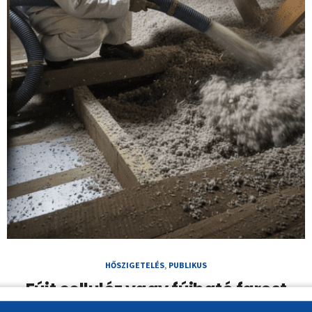
HŐSZIGETELÉS
,
PUBLIKUS
Fújt cellulóz vagy fújható farost