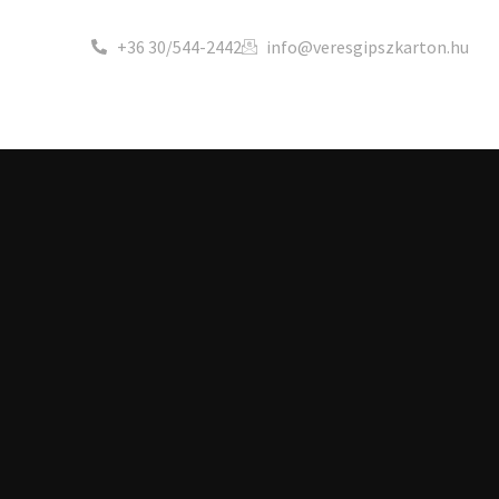
+36 30/544-2442
info@veresgipszkarton.hu