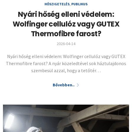
HŐSZIGETELÉS
,
PUBLIKUS
Nyári hőség elleni védelem:
Wolfinger cellulóz vagy GUTEX
Thermofibre farost?
2026-04-14
Nyári hőség elleni védelem: Wolfinger cellulóz vagy GUTEX
Thermofibre farost? A nyár közeledtével sok háztulajdonos
szembesül azzal, hogy a tetőtér…
Bővebben..