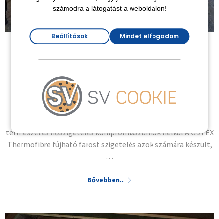
számodra a látogatást a weboldalon!
Beállítások
Mindet elfogadom
HŐSZIGETELÉS
,
PUBLIKUS
Fújható farost szigetelés – GUTEX
Thermofibre
2026-03-05
Fújható farost szigetelés – GUTEX Thermofibre Prémium
természetes hőszigetelés kompromisszumok nélkül A GUTEX
Thermofibre fújható farost szigetelés azok számára készült,
…
Bővebben..